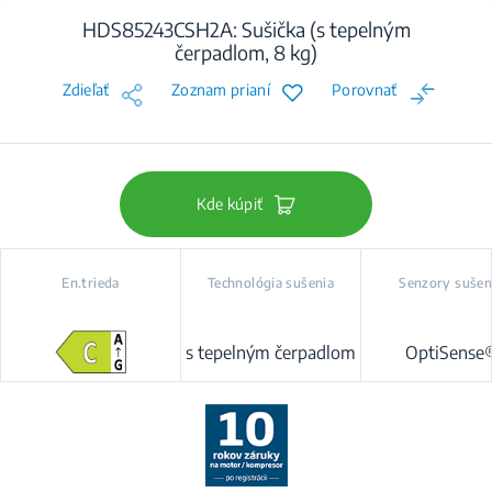
HDS85243CSH2A: Sušička (s tepelným
čerpadlom, 8 kg)
Zdieľať
Zoznam prianí
Porovnať
Kde kúpiť
En.trieda
Technológia sušenia
Senzory sušen
s tepelným čerpadlom
OptiSense