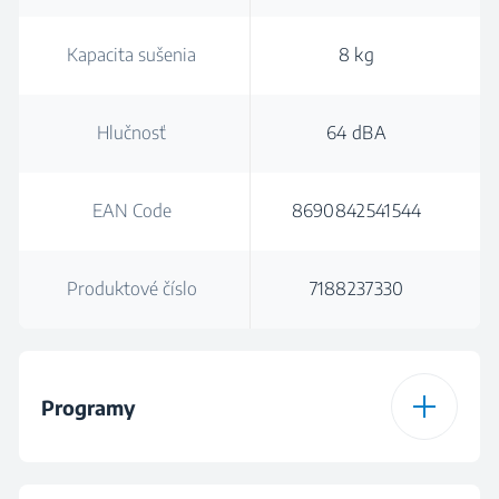
Kapacita sušenia
8 kg
Hlučnosť
64 dBA
EAN Code
8690842541544
Produktové číslo
7188237330
Programy