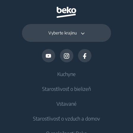
Vyberte krajinu
Kuchyne
Starostlivosť o bielizeň
Chladenie
Vstavané
Chladničky
Práčky
Starostlivosť o vzduch a domov
Mrazničky
Voľne stojace práčky
Chladenie
Chladničky s mrazničkou
Vstavané práčky