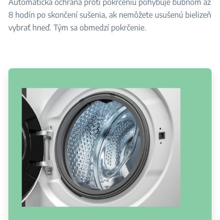
Automatická ochrana proti pokrčeniu pohybuje bubnom až
8 hodín po skončení sušenia, ak nemôžete usušenú bielizeň
vybrať hneď. Tým sa obmedzí pokrčenie.