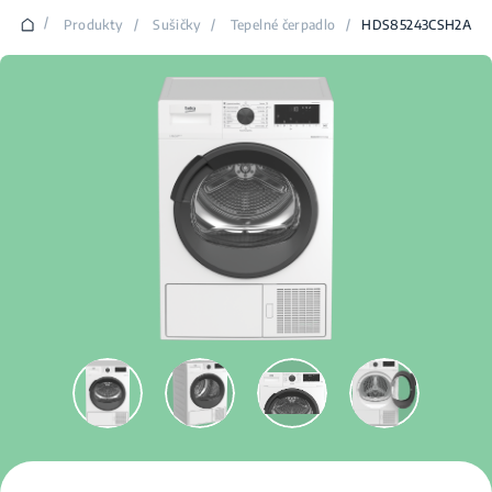
/
Produkty
/
Sušičky
/
Tepelné čerpadlo
/
HDS85243CSH2A