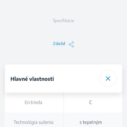
Špecifikácie
Zdieľať
Hlavné vlastnosti
En.trieda
C
Technológia sušenia
s tepelným