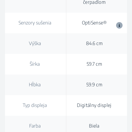
čerpadlom
Senzory sušenia
OptiSense®
Výška
84.6 cm
Šírka
59.7 cm
Hĺbka
59.9 cm
Typ displeja
Digitálny displej
Farba
Biela