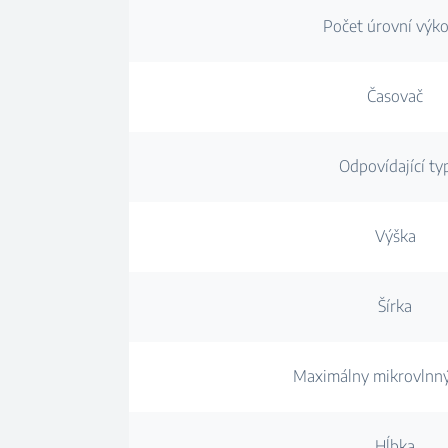
Počet úrovní výk
Časovač
Odpovídající ty
Výška
Šírka
Maximálny mikrovlnn
Hĺbka