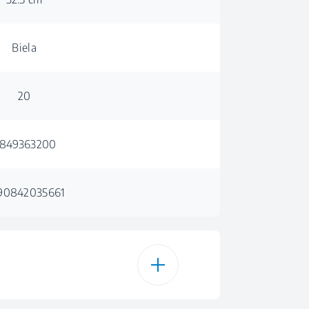
Biela
20
849363200
90842035661