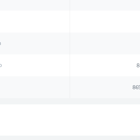
m
o
8
86