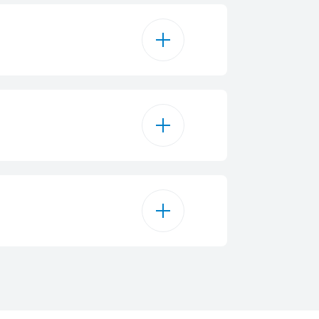
700 W
5
20
Mechanický
1200 W
na strane - tlačidlo
230 - 240 V
245 mm
26.2 cm
50 Hz