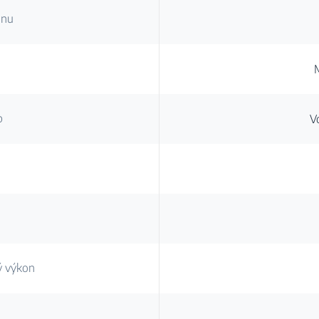
onu
p
V
ý výkon