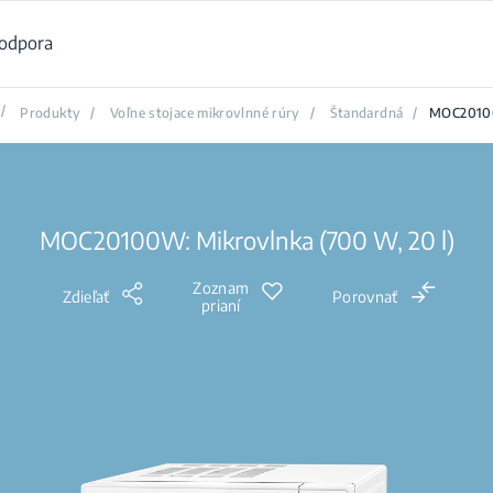
odpora
/
Produkty
/
Voľne stojace mikrovlnné rúry
/
Štandardná
/
MOC201
MOC20100W: Mikrovlnka (700 W, 20 l)
Zoznam
Zdieľať
Porovnať
prianí