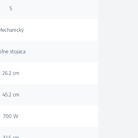
5
Mechanický
oľne stojaca
26.2 cm
45.2 cm
700 W
32.5 cm