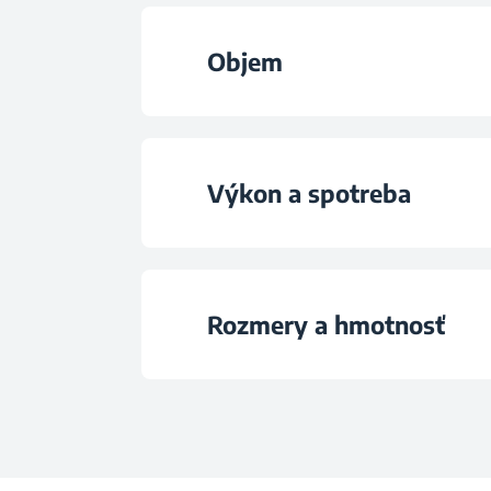
Maximálny mikrovlnn
Objem
Počet úrovní výk
Vnútorný obje
Rozmrazovani
Výkon a spotreba
Časovač
Výkon
Rozmery a hmotnosť
Typ otvárania dv
Napájacie napät
Veľkosť otočného ta
Výška
Frekvencia