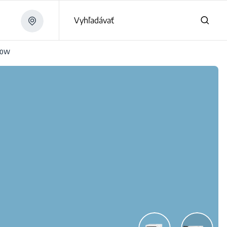
Vyhľadávať
00W