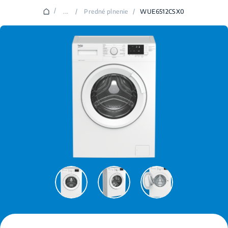
/
...
/
Predné plnenie
/
WUE6512CSX0