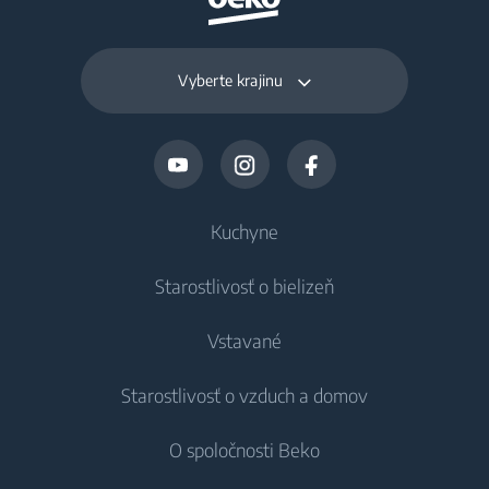
Vyberte krajinu
Kuchyne
Starostlivosť o bielizeň
Chladenie
Vstavané
Chladničky
Práčky
Starostlivosť o vzduch a domov
Mrazničky
Voľne stojace práčky
Chladenie
Chladničky s mrazničkou
O spoločnosti Beko
Vstavané práčky
Vstavané chladničky
Starostlivosť o vzduch
Vstavané chladničky