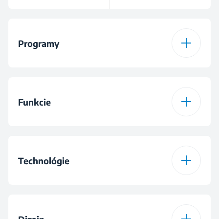
Programy
Počet programov
15
Funkcie
Program 1
Program Bavlna
Funkcia
Predpieranie
Program 2
Eco 40-60
Technológie
Funkcia
Fast+™
Program 3
Program Syntetické
OptiSense®
Funkcia
PET program