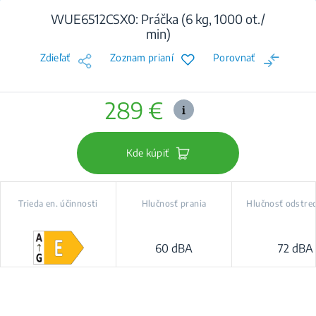
WUE6512CSX0: Práčka (6 kg, 1000 ot./
min)
Zdieľať
Zoznam prianí
Porovnať
289 €
Kde kúpiť
Trieda en. účinnosti
Hlučnosť prania
Hlučnosť odstre
60 dBA
72 dBA