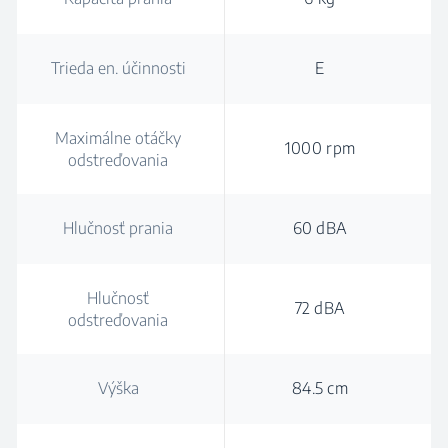
Trieda en. účinnosti
E
Maximálne otáčky
1000 rpm
odstreďovania
Hlučnosť prania
60 dBA
Hlučnosť
72 dBA
odstreďovania
Výška
84.5 cm