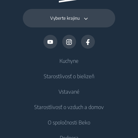
Vyberte krajinu
Kuchyne
Starostlivosť o bielizeň
Chladenie
Vstavané
Chladničky
Práčky
Starostlivosť o vzduch a domov
Mrazničky
Voľne stojace práčky
Chladenie
Chladničky s mrazničkou
O spoločnosti Beko
Vstavané práčky
Vstavané chladničky
Starostlivosť o vzduch
Vstavané chladničky
Práčky so sušičkou
Podpora
Vstavané mrazničky