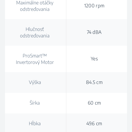
Maximálne otáčky
1200 rpm
odstreďovania
Hlučnosť
74 dBA
odstreďovania
ProSmart™
Yes
Invertorový Motor
Výška
84.5 cm
Šírka
60 cm
Hĺbka
49.6 cm