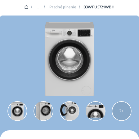
/
...
/
Predné plnenie
/
B3WFU5721WBH
2