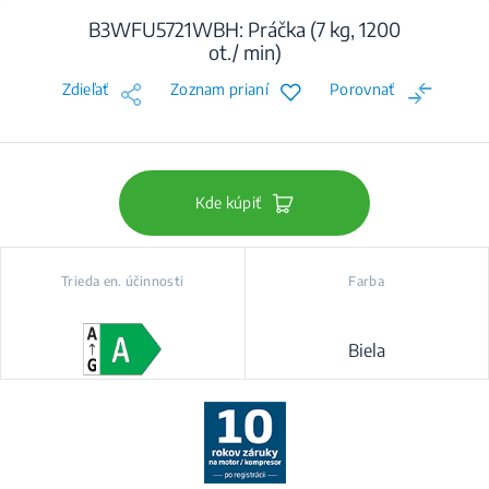
B3WFU5721WBH: Práčka (7 kg, 1200
ot./ min)
Zdieľať
Zoznam prianí
Porovnať
Kde kúpiť
Trieda en. účinnosti
Farba
Biela