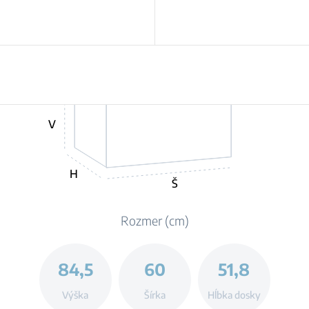
V
H
Š
Rozmer (cm)
84,5
60
51,8
Výška
Šírka
Hĺbka dosky