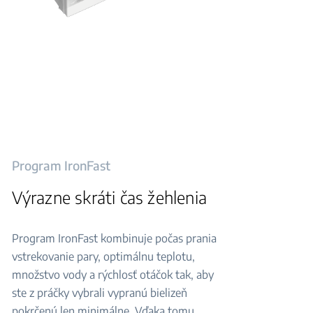
Program IronFast
Výrazne skráti čas žehlenia
Program IronFast kombinuje počas prania
vstrekovanie pary, optimálnu teplotu,
množstvo vody a rýchlosť otáčok tak, aby
ste z práčky vybrali vypranú bielizeň
pokrčenú len minimálne. Vďaka tomu