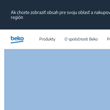
Main content starts here
Ak chcete zobraziť obsah pre svoju oblasť a nakupova
región
Produkty
O spoločnosti Beko
P