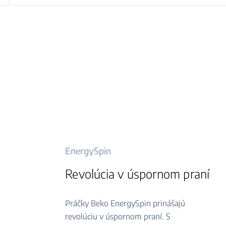
EnergySpin
Revolúcia v úspornom praní
Práčky Beko EnergySpin prinášajú
revolúciu v úspornom praní. S