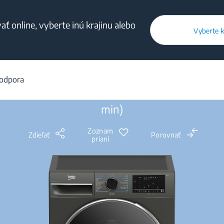
ť online, vyberte inú krajinu alebo
Vyberte k
/
Produkty
/
Voľne stojace práčky
/
Predné plnenie
/
B3WFU4841M
odpora
B3WFU4841MCC: Práčka (8 kg, 1400 ot./
min)
Zoznam
Zdieľať
Porovnať
prianí