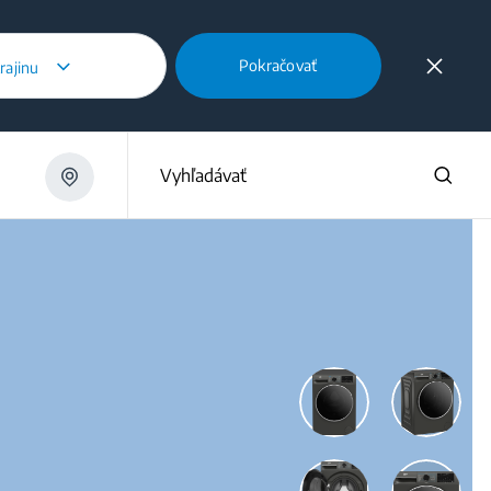
Pokračovať
rajinu
CC
Vyhľadávať