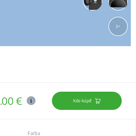
2
.00 €
Kde kúpiť
Farba