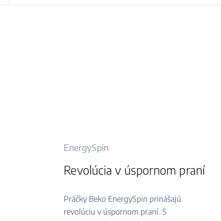
EnergySpin
Revolúcia v úspornom praní
Práčky Beko EnergySpin prinášajú
revolúciu v úspornom praní. S