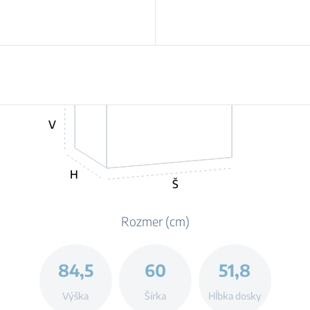
V
H
Š
Rozmer (cm)
84,5
60
51,8
Výška
Šírka
Hĺbka dosky