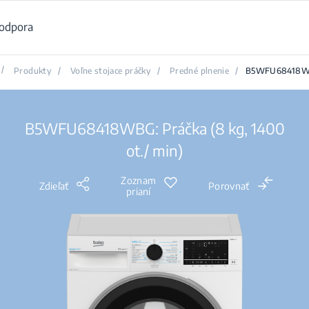
odpora
/
Produkty
/
Voľne stojace práčky
/
Predné plnenie
/
B5WFU68418
B5WFU68418WBG: Práčka (8 kg, 1400
ot./ min)
Zoznam
Zdieľať
Porovnať
prianí