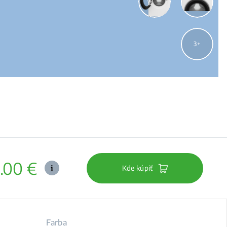
3
.00 €
Kde kúpiť
Farba