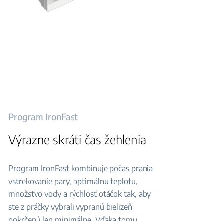
Program IronFast
Výrazne skráti čas žehlenia
Program IronFast kombinuje počas prania
vstrekovanie pary, optimálnu teplotu,
množstvo vody a rýchlosť otáčok tak, aby
ste z práčky vybrali vypranú bielizeň
pokrčenú len minimálne. Vďaka tomu