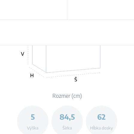
V
H
Š
Rozmer (cm)
5
84,5
62
Výška
Šírka
Hĺbka dosky