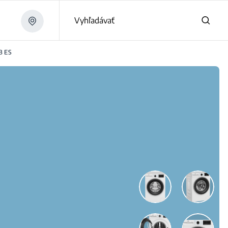
Vyhľadávať
 ES