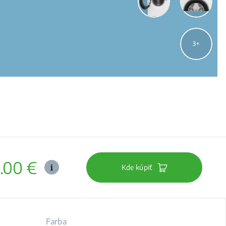
3
.00 €
Kde kúpiť
Farba