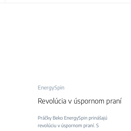
EnergySpin
Revolúcia v úspornom praní
Práčky Beko EnergySpin prinášajú
revolúciu v úspornom praní. S