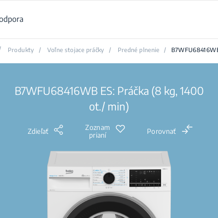
odpora
/
Produkty
/
Voľne stojace práčky
/
Predné plnenie
/
B7WFU68416WB
B7WFU68416WB ES: Práčka (8 kg, 1400
ot./ min)
Zoznam
Zdieľať
Porovnať
prianí