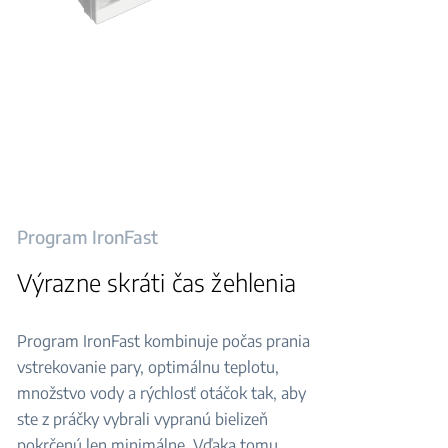
Program IronFast
Výrazne skráti čas žehlenia
Program IronFast kombinuje počas prania
vstrekovanie pary, optimálnu teplotu,
množstvo vody a rýchlosť otáčok tak, aby
ste z práčky vybrali vypranú bielizeň
pokrčenú len minimálne. Vďaka tomu