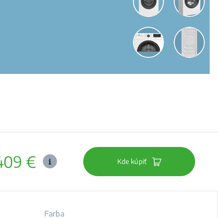
409 €
Kde kúpiť
Farba