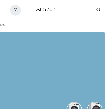
Vyhľadávať
H2A