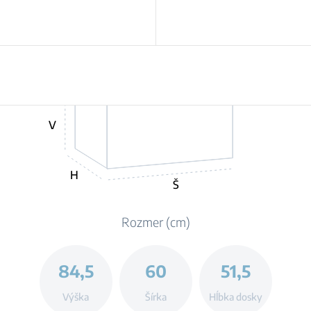
V
H
Š
Rozmer (cm)
84,5
60
51,5
Výška
Šírka
Hĺbka dosky