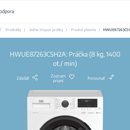
odpora
/
Produkty
/
Voľne stojace práčky
/
Predné plnenie
/
HWUE87263CS
HWUE87263CSH2A: Práčka (8 kg, 1400
ot./ min)
Zoznam
Zdieľať
Porovnať
prianí