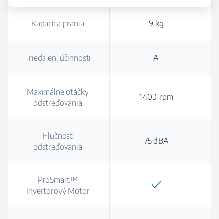
Kapacita prania
9 kg
Trieda en. účinnosti
A
Maximálne otáčky
1400 rpm
odstreďovania
Hlučnosť
75 dBA
odstreďovania
ProSmart™
Invertorový Motor