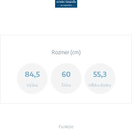
Rozmer (cm)
84,5
60
55,3
Výška
Šírka
Hĺbka dosky
Funkcie