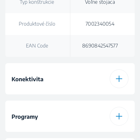
Typ konštrukcie
Voľne stojaca
Produktové číslo
7002340054
EAN Code
8690842547577
Konektivita
Spôsob pripojenia
Bluetooth
HomeWhiz®
Programy
Program na stiahnutie
Program Mix