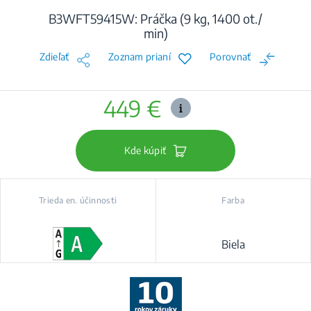
B3WFT59415W: Práčka (9 kg, 1400 ot./
min)
Zdieľať
Zoznam prianí
Porovnať
449 €
Kde kúpiť
Trieda en. účinnosti
Farba
Biela