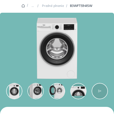
/
...
/
Predné plnenie
/
B3WFT59415W
3