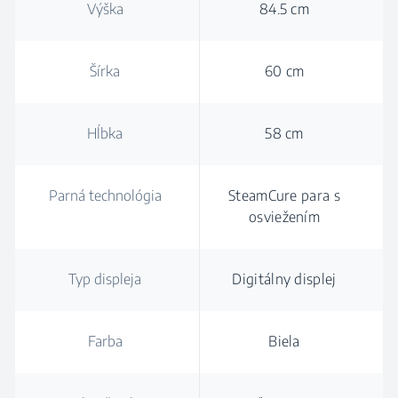
Výška
84.5 cm
Šírka
60 cm
Hĺbka
58 cm
Parná technológia
SteamCure para s
osviežením
Typ displeja
Digitálny displej
Farba
Biela