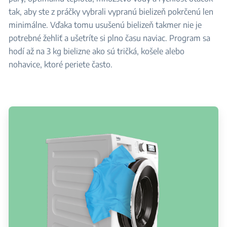
tak, aby ste z práčky vybrali vypranú bielizeň pokrčenú len
minimálne. Vďaka tomu usušenú bielizeň takmer nie je
potrebné žehliť a ušetríte si plno času naviac. Program sa
hodí až na 3 kg bielizne ako sú tričká, košele alebo
nohavice, ktoré periete často.