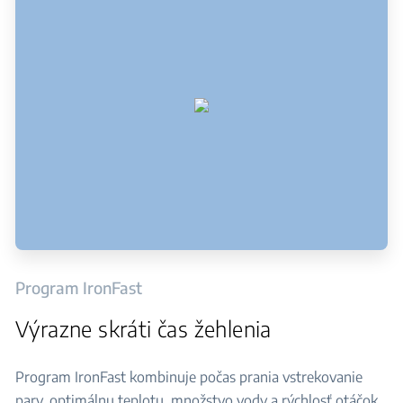
Program IronFast
Výrazne skráti čas žehlenia
Program IronFast kombinuje počas prania vstrekovanie
pary, optimálnu teplotu, množstvo vody a rýchlosť otáčok