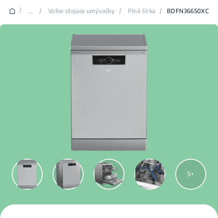
/
...
/
Voľne stojace umývačky
/
Plná šírka
/
BDFN36650XC
5