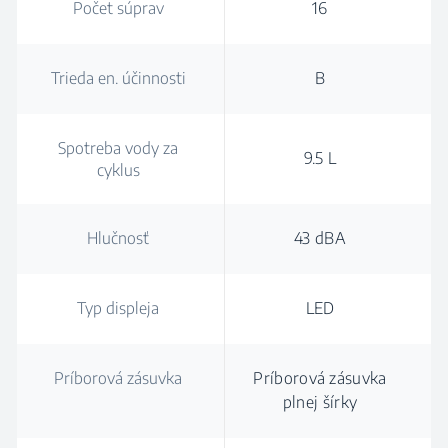
Počet súprav
16
Trieda en. účinnosti
B
Spotreba vody za
9.5 L
cyklus
Hlučnosť
43 dBA
Typ displeja
LED
Príborová zásuvka
Príborová zásuvka
plnej šírky