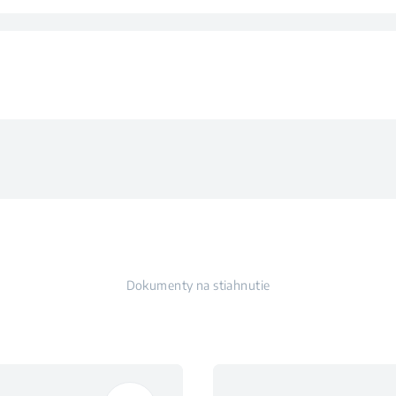
ka
sti
iltru
odsávania
trov
dsávania
odsávání
Dokumenty na stiahnutie
 odsávání
ť
m odsávání