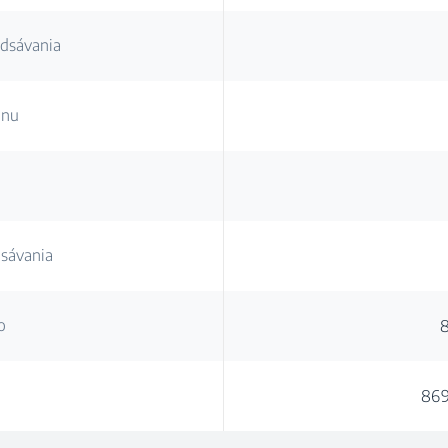
odsávania
onu
dsávania
o
86