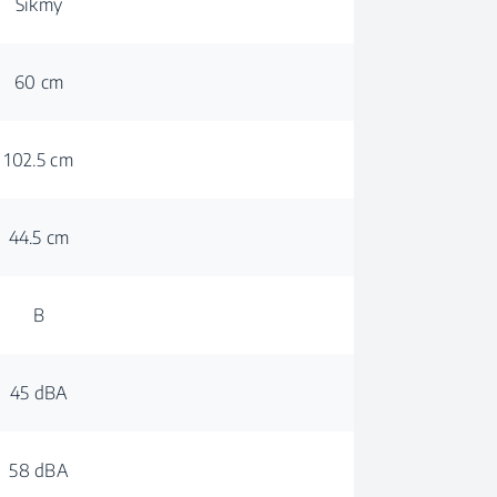
Šikmý
60 cm
102.5 cm
44.5 cm
B
45 dBA
58 dBA