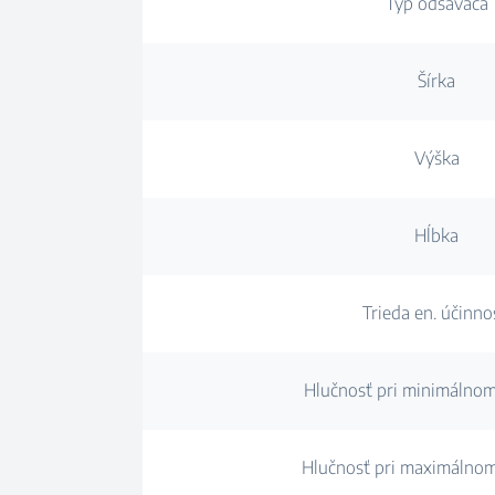
Typ odsávača
Šírka
Výška
Hĺbka
Trieda en. účinno
Hlučnosť pri minimálnom
Hlučnosť pri maximálno