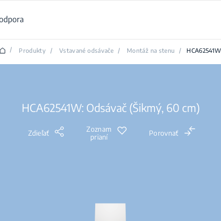
odpora
/
Produkty
/
Vstavané odsávače
/
Montáž na stenu
/
HCA62541
HCA62541W: Odsávač (Šikmý, 60 cm)
Zoznam
Zdieľať
Porovnať
prianí