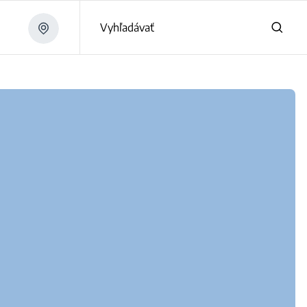
Vyhľadávať
W