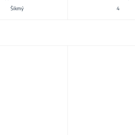
Šikmý
4