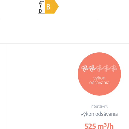
výkon
odsávania
Intenzívny
výkon odsávania
525 m³/h