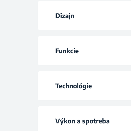
Dizajn
Typ odsávača
Funkcie
Farba
Intenzivní odsáv
Ovládanie
Technológie
Auto vypnutie
Typ osvetlenia
Uhlíkové filtre
Počet úrovní výk
Výkon a spotreba
Počet žiaroviek osve
Filtre s možnosťou umývani