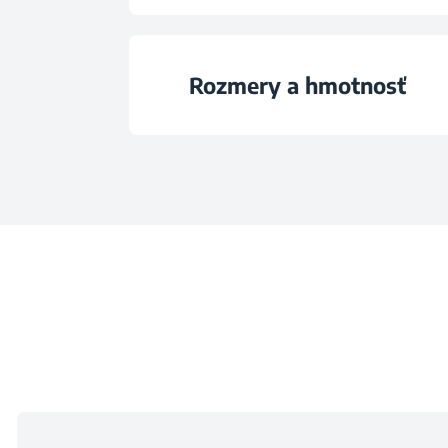
Svetelná žiarov
Trieda en. účinno
Ukazatel nasycení f
Rozmery a hmotnosť
Dizajn filtra
Kapacita minimálneho 
Počet tukových fil
Výška
Maximálna kapacita o
Šírka
Kapacita intenzivního 
Hĺbka
Hlučnosť pri minimálnom
Čistá hmotnos
Hlučnosť pri maximálno