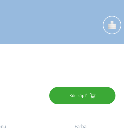
Kde kúpiť
onu
Farba