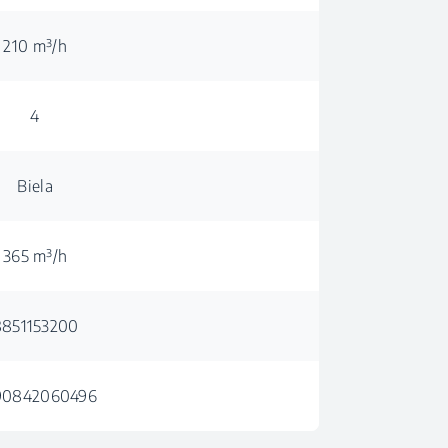
210 m³/h
4
Biela
365 m³/h
8851153200
90842060496