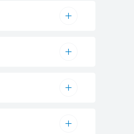
Šikmý
Biela
kové ovládání
D osvetlenie
Voliteľné
4
2