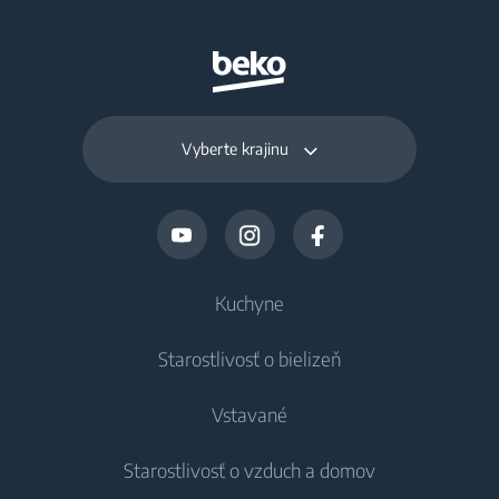
50.7 kWh
spotreba energie
(kWh/rok)
Napájacie napätie
220 - 240 V
Vyberte krajinu
Frekvencia
50 Hz
Kuchyne
Starostlivosť o bielizeň
Chladenie
Vstavané
Chladničky
Práčky
Starostlivosť o vzduch a domov
Mrazničky
Voľne stojace práčky
Chladenie