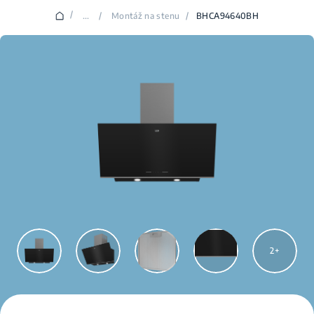
/
...
/
Montáž na stenu
/
BHCA94640BH
2