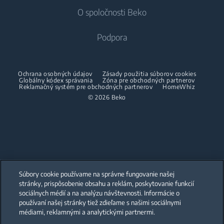
Chladničky s mrazničkou
O spoločnosti Beko
Vstavané práčky
Vstavané chladničky
Starostlivosť o vzduch
Vstavané chladničky
Práčky so sušičkou
Podpora
Vstavané mrazničky
Klimatizácie
Vstavané mrazničky
Vstavané chladničky s mrazničkou
Voľne stojace práčky so sušičkou
O nás
Dehumidifier
Vstavané chladničky s mrazničkou
Ochrana osobných údajov
Zásady použitia súborov cookies
Varenie
Sušičky
Beko Corporate
Globálny kódex správania
Zóna pre obchodných partnerov
Vysávače
Varenie
Reklamačný systém pre obchodných partnerov
HomeWhiz
Beko Professional
© 2026 Beko
Vstavané rúry
Sušičky
Bezšnúrové vysávače
Voľne stojace sporáky
Partneri
Vstavané mikrovlnné rúry
Žehličky
Vstavané rúry
Vstavané varné dosky
Parné žehličky
Vstavané mikrovlnné rúry
Vstavané odsávače
Naparovače odevov
Voľne stojace mikrovlnné rúry
Súbory cookie používame na správne fungovanie našej
Umývanie riadu
Vstavané varné dosky
Accessories
stránky, prispôsobenie obsahu a reklám, poskytovanie funkcií
Our parent company, Beko has 55,000 employees throughout the world
with its global operations through its subsidiaries in 57 countries and 45
sociálnych médií a na analýzu návštevnosti. Informácie o
production facilities in 13 countries
Vstavané umývačky
Vstavané odsávače
používaní našej stránky tiež zdieľame s našimi sociálnymi
(i.e. Türkiye, UK, Italy, Romania, Slovakia, Poland, South Africa, Russia,
Medzikusy
Pakistan, India, Bangladesh, Thailand and China).
médiami, reklamnými a analytickými partnermi.
Starostlivosť o bielizeň
Umývanie riadu