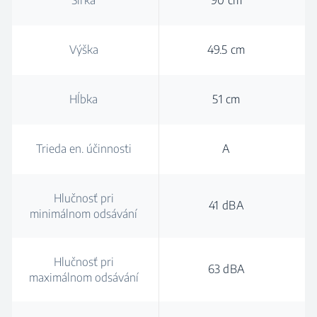
Šírka
90 cm
Výška
49.5 cm
Hĺbka
51 cm
Trieda en. účinnosti
A
Hlučnosť pri
41 dBA
minimálnom odsávání
Hlučnosť pri
63 dBA
maximálnom odsávání