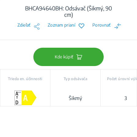
BHCA94640BH: Odsávač (Šikmý, 90
cm)
Zdieľať
Zoznam prianí
Porovnať
Kde kúpiť
Trieda en. účinnosti
Typ odsávača
Počet úrovní vý
Šikmý
3