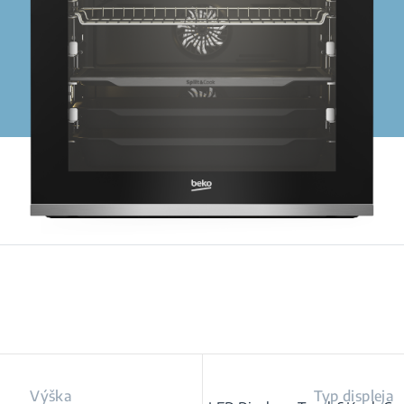
Výška
Typ displeja