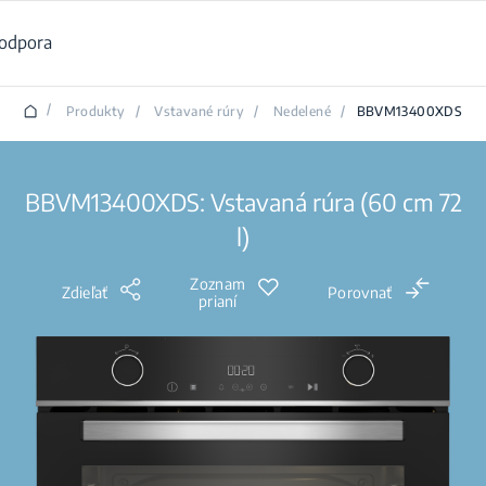
odpora
/
Produkty
/
Vstavané rúry
/
Nedelené
/
BBVM13400XDS
BBVM13400XDS: Vstavaná rúra (60 cm 72
l)
Zoznam
Zdieľať
Porovnať
prianí