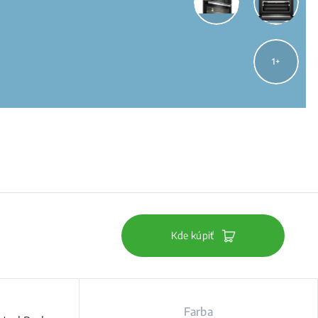
1
Kde kúpiť
Farba