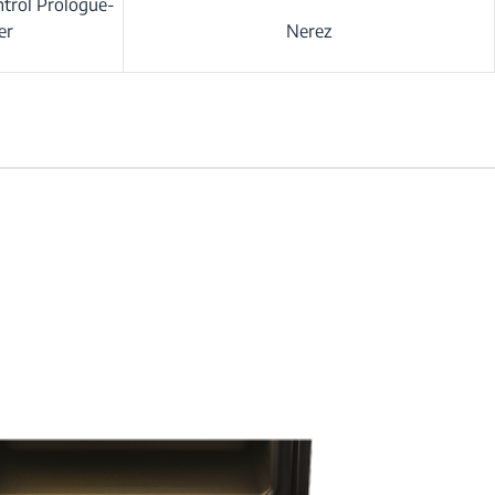
trol Prologue-
er
Nerez