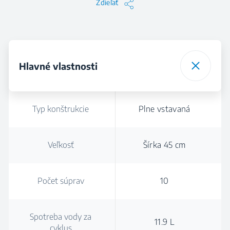
Zdieľať
Hlavné vlastnosti
Typ konštrukcie
Plne vstavaná
Veľkosť
Šírka 45 cm
Počet súprav
10
Spotreba vody za
11.9 L
cyklus