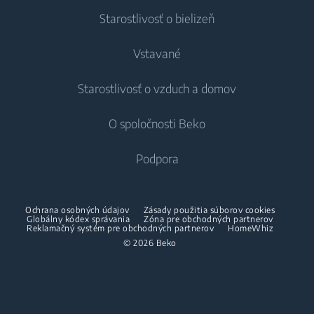
Starostlivosť o bielizeň
Chladenie
Vstavané
Chladničky
Práčky
Starostlivosť o vzduch a domov
Mrazničky
Voľne stojace práčky
Chladenie
Chladničky s mrazničkou
O spoločnosti Beko
Vstavané práčky
Vstavané chladničky
Starostlivosť o vzduch
Vstavané chladničky
Práčky so sušičkou
Podpora
Vstavané mrazničky
Klimatizácie
Vstavané mrazničky
Vstavané chladničky s mrazničkou
Voľne stojace práčky so sušičkou
O nás
Dehumidifier
Vstavané chladničky s mrazničkou
Ochrana osobných údajov
Zásady použitia súborov cookies
Varenie
Sušičky
Beko Corporate
Globálny kódex správania
Zóna pre obchodných partnerov
Vysávače
Varenie
Reklamačný systém pre obchodných partnerov
HomeWhiz
Beko Professional
© 2026 Beko
Vstavané rúry
Sušičky
Bezšnúrové vysávače
Voľne stojace sporáky
Partneri
Vstavané mikrovlnné rúry
Žehličky
Vstavané rúry
Vstavané varné dosky
Parné žehličky
Vstavané mikrovlnné rúry