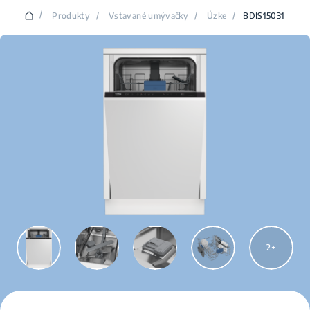
/
Produkty
/
Vstavané umývačky
/
Úzke
/
BDIS15031
2