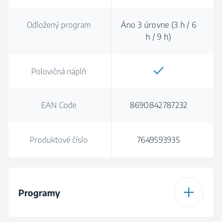
Odložený program
Áno 3 úrovne (3 h / 6
h / 9 h)
Polovičná náplň
EAN Code
8690842787232
Produktové číslo
7649593935
Programy