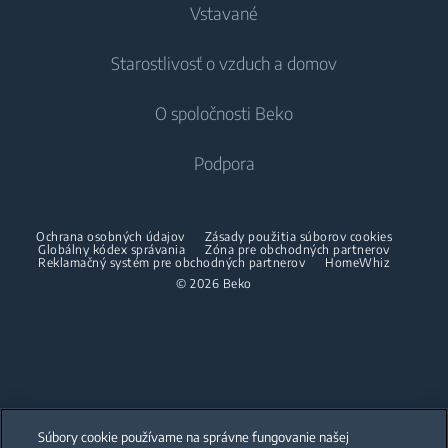
Vstavané
Chladničky
Práčky
Starostlivosť o vzduch a domov
Mrazničky
Voľne stojace práčky
Chladenie
Chladničky s mrazničkou
O spoločnosti Beko
Vstavané práčky
Vstavané chladničky
Starostlivosť o vzduch
Vstavané chladničky
Práčky so sušičkou
Podpora
Vstavané mrazničky
Klimatizácie
Vstavané mrazničky
Vstavané chladničky s mrazničkou
Voľne stojace práčky so sušičkou
O nás
Dehumidifier
Vstavané chladničky s mrazničkou
Ochrana osobných údajov
Zásady použitia súborov cookies
Varenie
Sušičky
Beko Corporate
Globálny kódex správania
Zóna pre obchodných partnerov
Vysávače
Varenie
Reklamačný systém pre obchodných partnerov
HomeWhiz
Beko Professional
© 2026 Beko
Vstavané rúry
Sušičky
Bezšnúrové vysávače
Voľne stojace sporáky
Partneri
Vstavané mikrovlnné rúry
Žehličky
Vstavané rúry
Vstavané varné dosky
Parné žehličky
Vstavané mikrovlnné rúry
Vstavané odsávače
Naparovače odevov
Voľne stojace mikrovlnné rúry
Súbory cookie používame na správne fungovanie našej
Umývanie riadu