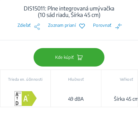
DIS15011: Plne integrovaná umývačka
(10 sád riadu, Šírka 45 cm)
Zdieľať
Zoznam prianí
Porovnať
Kde kúpiť
Trieda en. účinnosti
Hlučnosť
Veľkosť
49 dBA
Šírka 45 c