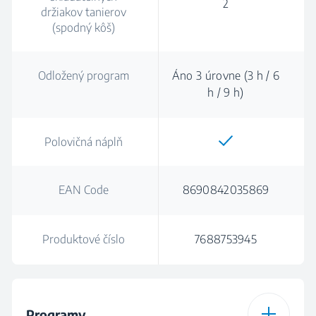
2
držiakov tanierov
(spodný kôš)
Odložený program
Áno 3 úrovne (3 h / 6
h / 9 h)
Polovičná náplň
EAN Code
8690842035869
Produktové číslo
7688753945
Programy