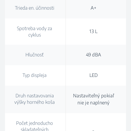
Trieda en. účinnosti
A+
Spotreba vody za
13 L
cyklus
Hlučnosť
49 dBA
Typ displeja
LED
Druh nastavovania
Nastaviteľný pokiaľ
výšky horného koša
nie je naplnený
Počet jednoducho
skladateľných