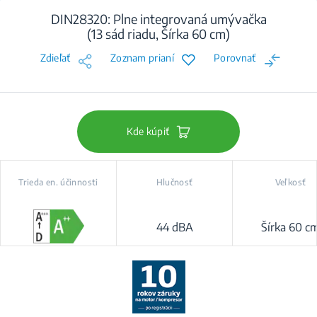
DIN28320: Plne integrovaná umývačka
(13 sád riadu, Šírka 60 cm)
Zdieľať
Zoznam prianí
Porovnať
Kde kúpiť
Trieda en. účinnosti
Hlučnosť
Veľkosť
44 dBA
Šírka 60 c