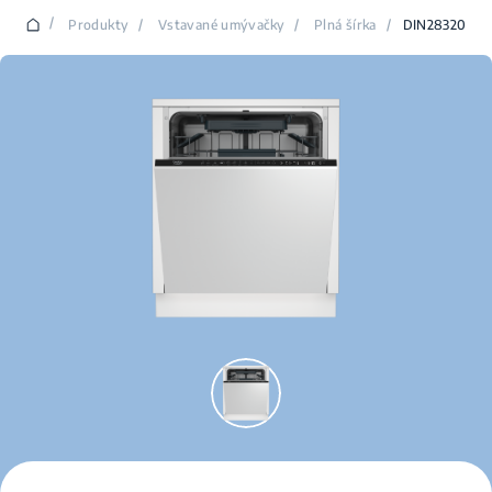
/
Produkty
/
Vstavané umývačky
/
Plná šírka
/
DIN28320