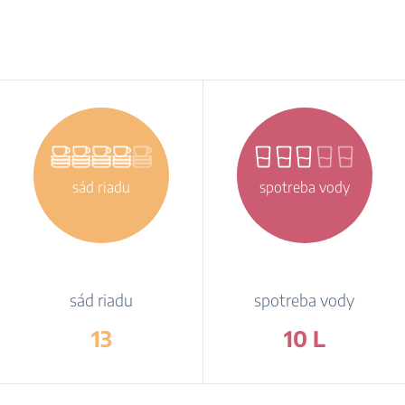
sád riadu
spotreba vody
sád riadu
spotreba vody
13
10 L