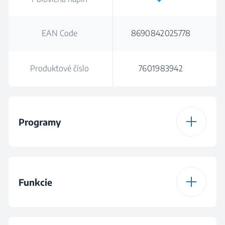
EAN Code
8690842025778
Produktové číslo
7601983942
Programy
Počet programov
8
Funkcie
Program 1
Eco 50 °C program
Funkcia
Poloviční náplň