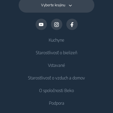
Vyberte krajinu
Kuchyne
Starostlivosť o bielizeň
Chladenie
Vstavané
Chladničky
Práčky
Starostlivosť o vzduch a domov
Mrazničky
Voľne stojace práčky
Chladenie
Chladničky s mrazničkou
O spoločnosti Beko
Vstavané práčky
Vstavané chladničky
Starostlivosť o vzduch
Vstavané chladničky
Práčky so sušičkou
Podpora
Vstavané mrazničky
Klimatizácie
Vstavané mrazničky
Vstavané chladničky s mrazničkou
Voľne stojace práčky so sušičkou