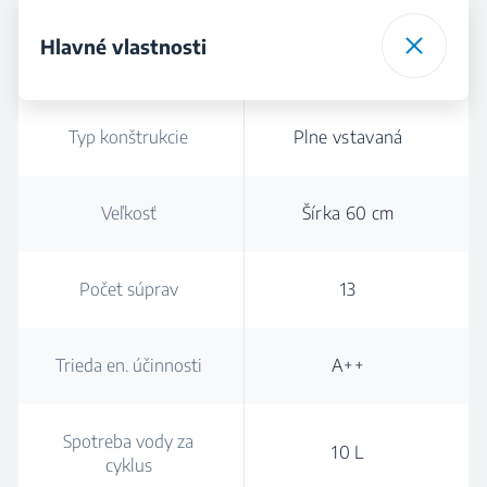
Hlavné vlastnosti
Typ konštrukcie
Plne vstavaná
Veľkosť
Šírka 60 cm
Počet súprav
13
Trieda en. účinnosti
A++
Spotreba vody za
10 L
cyklus