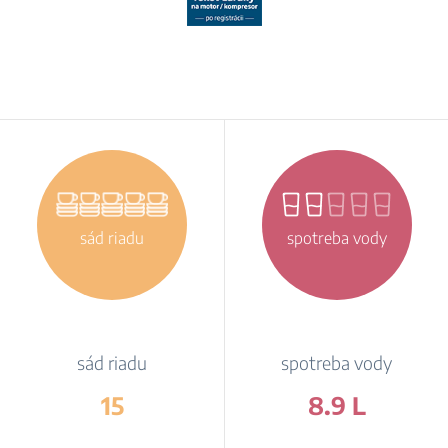
sád riadu
spotreba vody
sád riadu
spotreba vody
15
8.9 L