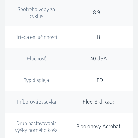
Spotreba vody za
8.9 L
cyklus
Trieda en. účinnosti
B
Hlučnosť
40 dBA
Typ displeja
LED
Príborová zásuvka
Flexi 3rd Rack
Druh nastavovania
3 polohový Acrobat
výšky horného koša