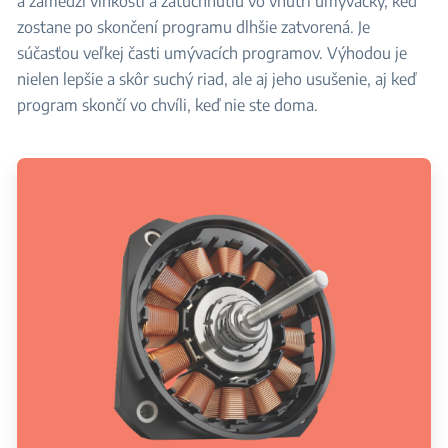
a zamedzí vlhkosti a zatuchnutiu vo vnútri umývačky, keď
zostane po skončení programu dlhšie zatvorená. Je
súčasťou veľkej časti umývacích programov. Výhodou je
nielen lepšie a skôr suchý riad, ale aj jeho usušenie, aj keď
program skončí vo chvíli, keď nie ste doma.