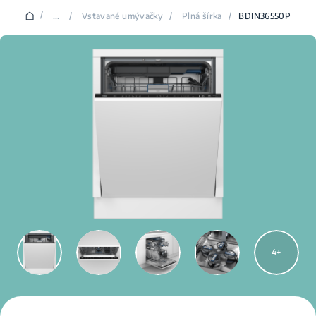
/
...
/
Vstavané umývačky
/
Plná šírka
/
BDIN36550P
4