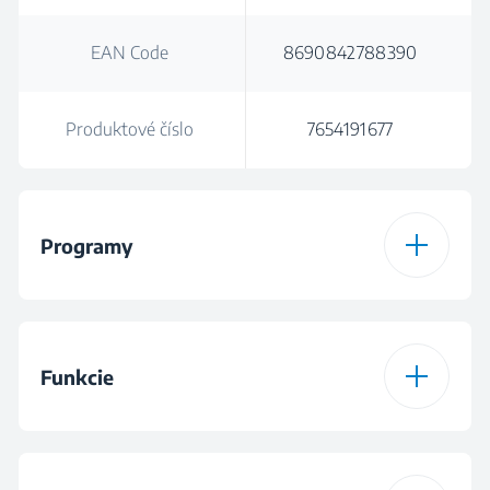
EAN Code
8690842788390
Produktové číslo
7654191677
Programy
Počet programov
6
Funkcie
Program 1
SensorAdapt
Funkcia
SilentWash