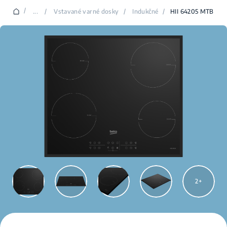
/
...
/
Vstavané varné dosky
/
Indukčné
/
HII 64205 MTB
2