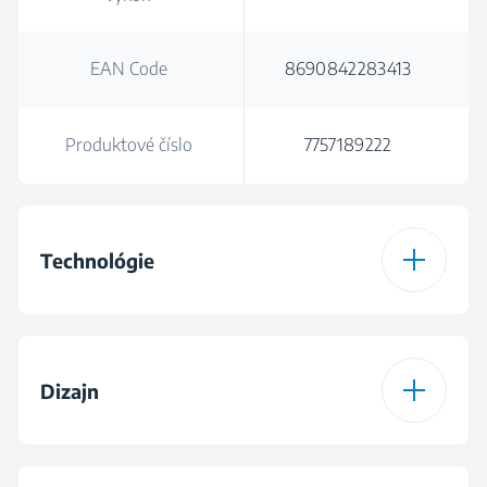
EAN Code
8690842283413
Produktové číslo
7757189222
Technológie
Typ dosky
Indukčná
Dizajn
Farba
Čierna
Dizajn roštu horákov
Sklo