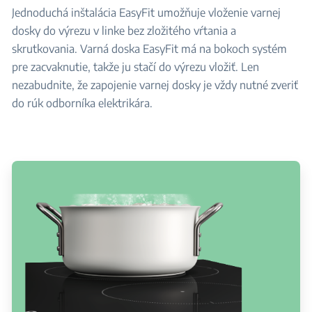
Jednoduchá inštalácia EasyFit umožňuje vloženie varnej
dosky do výrezu v linke bez zložitého vŕtania a
skrutkovania. Varná doska EasyFit má na bokoch systém
pre zacvaknutie, takže ju stačí do výrezu vložiť. Len
nezabudnite, že zapojenie varnej dosky je vždy nutné zveriť
do rúk odborníka elektrikára.