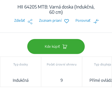
HII 64205 MTB: Varná doska (Indukčná,
60 cm)
Zdieľať
Zoznam prianí
Porovnať
Kde kúpiť
Typ dosky
Počet úrovní ohrevu
Typ displeja
Indukčná
9
Přímé ovládá