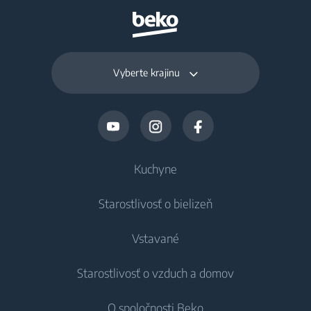
Vyberte krajinu
Kuchyne
Starostlivosť o bielizeň
Chladenie
Vstavané
Chladničky
Práčky
Starostlivosť o vzduch a domov
Mrazničky
Voľne stojace práčky
Chladenie
Chladničky s mrazničkou
O spoločnosti Beko
Vstavané práčky