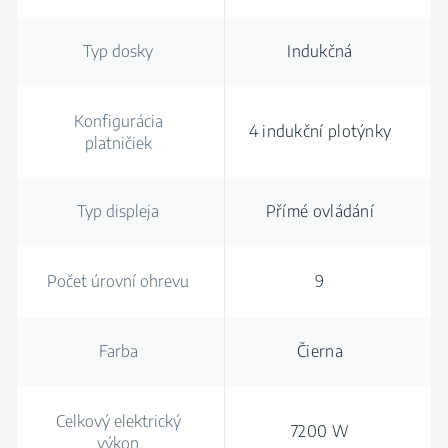
Typ dosky
Indukčná
Konfigurácia
4 indukční plotýnky
platničiek
Typ displeja
Přímé ovládání
Počet úrovní ohrevu
9
Farba
Čierna
Celkový elektrický
7200 W
výkon