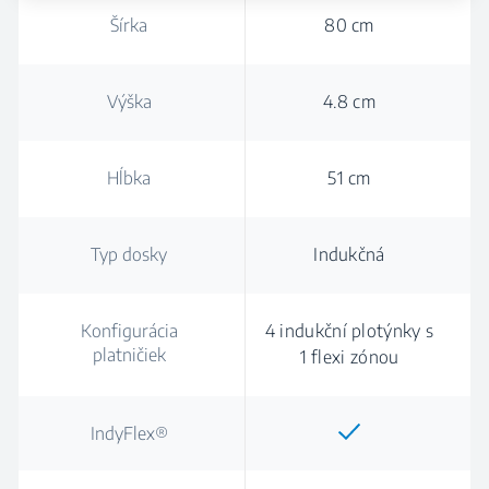
Šírka
80 cm
Výška
4.8 cm
Hĺbka
51 cm
Typ dosky
Indukčná
Konfigurácia
4 indukční plotýnky s
platničiek
1 flexi zónou
IndyFlex®