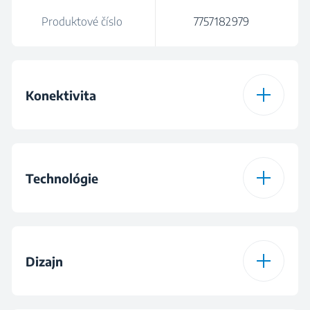
Produktové číslo
7757182979
Konektivita
Spôsob pripojenia
WiFi & Bluetooth
HomeWhiz®
Technológie
HobToHood®
Typ dosky
Indukčná
Dizajn
IndyFlex®