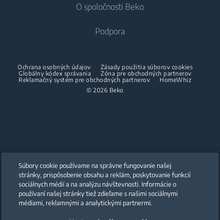
O spoločnosti Beko
Vstavané práčky
Vstavané chladničky
Starostlivosť o vzduch
Vstavané chladničky
Práčky so sušičkou
Podpora
Vstavané mrazničky
Klimatizácie
Vstavané mrazničky
Vstavané chladničky s mrazničkou
Voľne stojace práčky so sušičkou
O nás
Dehumidifier
Vstavané chladničky s mrazničkou
Ochrana osobných údajov
Zásady použitia súborov cookies
Varenie
Sušičky
Beko Corporate
Globálny kódex správania
Zóna pre obchodných partnerov
Vysávače
Varenie
Reklamačný systém pre obchodných partnerov
HomeWhiz
Beko Professional
© 2026 Beko
Vstavané rúry
Sušičky
Bezšnúrové vysávače
Voľne stojace sporáky
Partneri
Vstavané mikrovlnné rúry
Žehličky
Vstavané rúry
Vstavané varné dosky
Parné žehličky
Vstavané mikrovlnné rúry
Vstavané odsávače
Naparovače odevov
Voľne stojace mikrovlnné rúry
Súbory cookie používame na správne fungovanie našej
Umývanie riadu
Vstavané varné dosky
Accessories
stránky, prispôsobenie obsahu a reklám, poskytovanie funkcií
Our parent company, Beko has 55,000 employees throughout the world
with its global operations through its subsidiaries in 57 countries and 45
sociálnych médií a na analýzu návštevnosti. Informácie o
production facilities in 13 countries
Vstavané umývačky
Vstavané odsávače
používaní našej stránky tiež zdieľame s našimi sociálnymi
(i.e. Türkiye, UK, Italy, Romania, Slovakia, Poland, South Africa, Russia,
Medzikusy
Pakistan, India, Bangladesh, Thailand and China).
médiami, reklamnými a analytickými partnermi.
Starostlivosť o bielizeň
Umývanie riadu