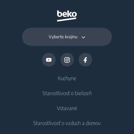
Vyberte krajinu
Kuchyne
Starostlivosť o bielizeň
Chladenie
Vstavané
Chladničky
Práčky
Starostlivosť o vzduch a domov
Mrazničky
Voľne stojace práčky
Chladenie
Chladničky s mrazničkou