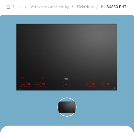
/
...
/
Vstavané varné dosky
/
Elektrické
/
HII 84850 FHTI