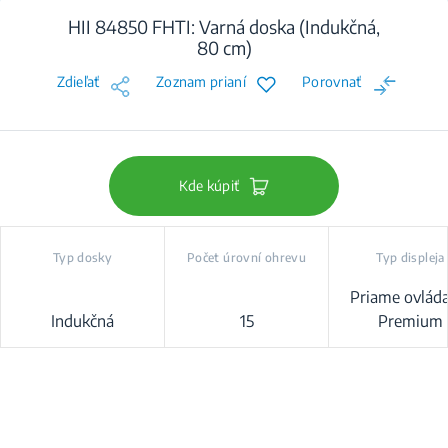
HII 84850 FHTI: Varná doska (Indukčná,
80 cm)
Zdieľať
Zoznam prianí
Porovnať
Kde kúpiť
Typ dosky
Počet úrovní ohrevu
Typ displeja
Priame ovlád
Indukčná
15
Premium