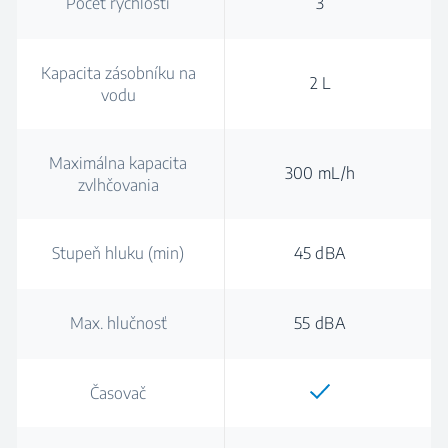
Počet rychlostí
3
Kapacita zásobníku na
2 L
vodu
Maximálna kapacita
300 mL/h
zvlhčovania
Stupeň hluku (min)
45 dBA
Max. hlučnosť
55 dBA
Časovač