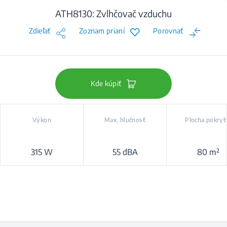
ATH8130: Zvlhčovač vzduchu
Zdieľať
Zoznam prianí
Porovnať
Kde kúpiť
Výkon
Max. hlučnosť
Plocha pokryt
315 W
55 dBA
80 m²