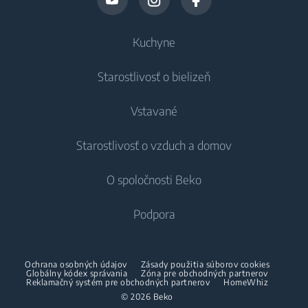
Kuchyne
Starostlivosť o bielizeň
Chladenie
Vstavané
Chladničky
Práčky
Starostlivosť o vzduch a domov
Mrazničky
Voľne stojace práčky
Chladenie
Chladničky s mrazničkou
O spoločnosti Beko
Vstavané práčky
Vstavané chladničky
Starostlivosť o vzduch
Vstavané chladničky
Práčky so sušičkou
Podpora
Vstavané mrazničky
Klimatizácie
Vstavané mrazničky
Vstavané chladničky s mrazničkou
Voľne stojace práčky so sušičkou
O nás
Dehumidifier
Vstavané chladničky s mrazničkou
Ochrana osobných údajov
Zásady použitia súborov cookies
Varenie
Sušičky
Beko Corporate
Globálny kódex správania
Zóna pre obchodných partnerov
Vysávače
Varenie
Reklamačný systém pre obchodných partnerov
HomeWhiz
Beko Professional
© 2026 Beko
Vstavané rúry
Sušičky
Bezšnúrové vysávače
Voľne stojace sporáky