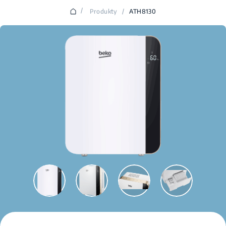
/
Produkty
/
ATH8130