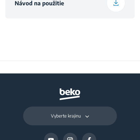
Návod na použitie
Výška balenia
43.5 cm
Šírka balenia
36 cm
Hĺbka balenia
24.5 cm
Hmotnosť zabaleného
6 kg
produktu
Vyberte krajinu