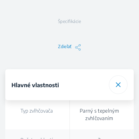
Špecifikácie
Zdieľať
Hlavné vlastnosti
Typ zvlhčovača
Parný s tepelným
zvhlčovaním