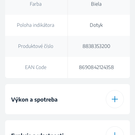
Farba
Biela
Poloha indikátora
Dotyk
Produktové číslo
8838353200
EAN Code
8690842124358
Výkon a spotreba
Plocha pokrytia
80 m²