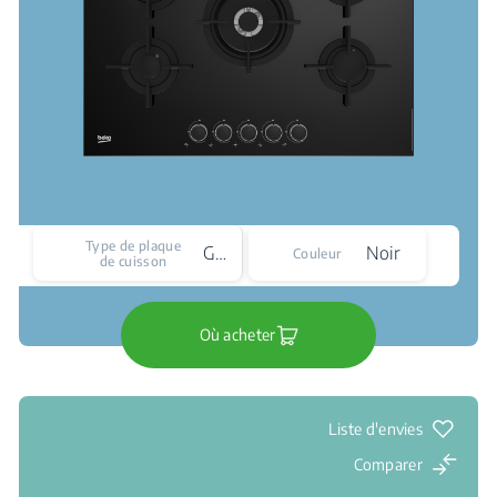
Type de plaque
Gaz
Noir
Couleur
de cuisson
Où acheter
Liste d'envies
Comparer