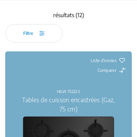
résultats (12)
Filtre
Liste d'envies
Comparer
HILW 75222 S
Tables de cuisson encastrées (Gaz,
75 cm)