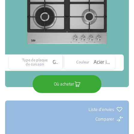
Type de plaque
Gaz
Acier inoxydable
Couleur
de cuisson
Où acheter
Liste d'envies
Comparer