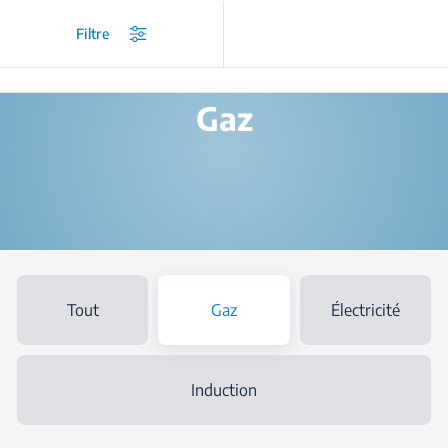
/
Produits
/
Tables de cuisson encastrées
/
Gaz
Filtre
Gaz
Tout
Gaz
Électricité
Induction