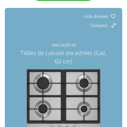
Liste d'envies
Comparer
HIAG 64225 SX
Tables de cuisson encastrées (Gaz,
60 cm)