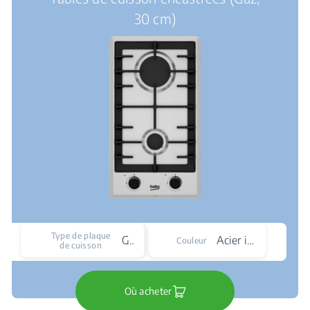
30 cm)
Type de plaque
Gaz
Acier inoxydable
Couleur
de cuisson
Où acheter