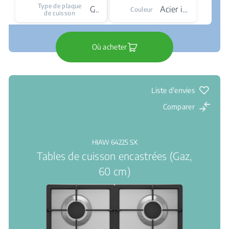
Type de plaque
Gaz
Acier inoxydable
Couleur
de cuisson
Où acheter
Liste d'envies
Comparer
HIAW 64225 SX
Tables de cuisson encastrées (Gaz,
60 cm)