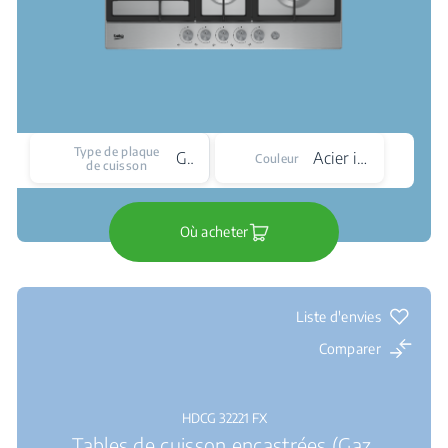
Type de plaque
Gaz
Acier inoxydable
Couleur
de cuisson
Où acheter
Liste d'envies
Comparer
HDCG 32221 FX
Tables de cuisson encastrées (Gaz,