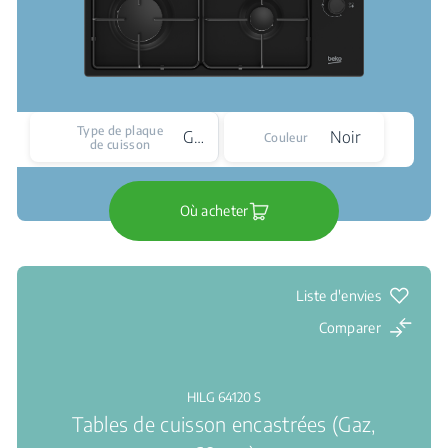
Type de plaque
Gaz
Noir
Couleur
de cuisson
Où acheter
Liste d'envies
Comparer
HILG 64120 S
Tables de cuisson encastrées (Gaz,