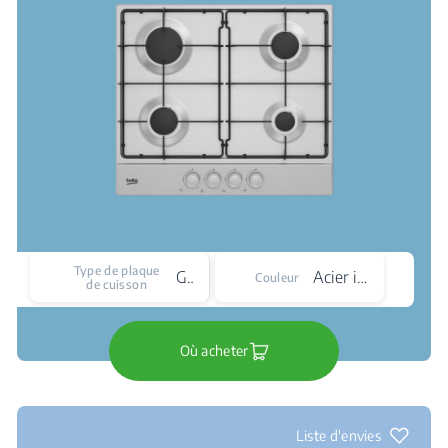
Type de plaque
Gaz
Acier inoxydable
Couleur
de cuisson
Où acheter
Liste d'envies