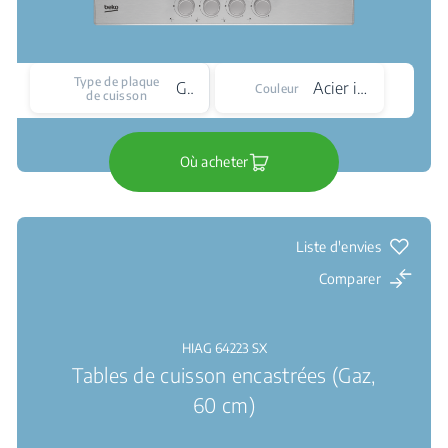
Type de plaque
Gaz
Acier inoxydable
Couleur
de cuisson
Où acheter
Liste d'envies
Comparer
HIAG 64223 SX
Tables de cuisson encastrées (Gaz,
60 cm)