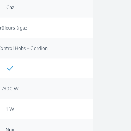
Gaz
rûleurs à gaz
Control Hobs – Gordion
7900 W
1 W
Noir