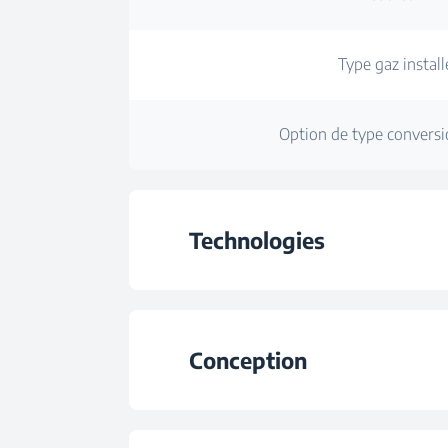
Type gaz install
Option de type conversi
Technologies
Type de plaque de c
Conception
Type gaz install
Conception plaque de 