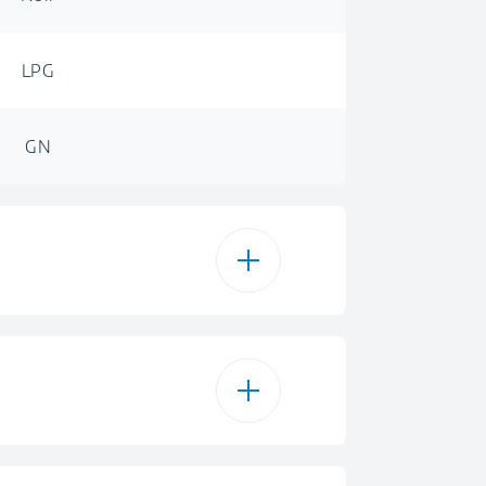
LPG
GN
Gaz
LPG
Métal