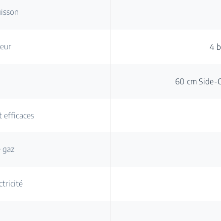
uisson
leur
4 b
60 cm Side-
 efficaces
e gaz
tricité