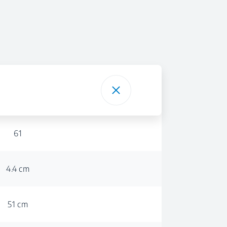
61
4.4 cm
51 cm