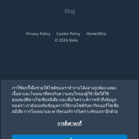
Career Opportunities
เตารีด
เครื่องดูดฝุ่นไร่สาย
ไมโครเวฟแบบผนึกเฟอร์นิเจอ
Blog
เครื่องล้างจาน
เกี่ยวกับเรา
เตารีดไอน้ำ
ไมโครเวฟแบบตั้งอิสระ
พันธมิตร
เครื่องล้างจานแบบผนึกเฟอร์นิเจอ
เตาไอน้ำ
เตาแบบผนึกเฟอร์นิเจอ
Privacy Policy
Cookie Policy
HomeWhiz
ร่วมงานกับเรา
© 2026 Beko
เตาแบบตั้งอิสระ
เตาดูดควัน
เครื่องล้างจาน
เครื่องล้างจานแบบตั้งอิสระ
เราใช้คุกกี้เพื่อช่วยให้ไซต์ของเราทำงานได้อย่างถูกต้อง แสดง
เครื่องล้างจานแบบผนึกเฟอร์นิเจอ
เนื้อหาและโฆษณาที่ตรงกับความสนใจของผู้ใช้ เปิดให้ใช้
Our parent company, Beko has 55,000 employees throughout the world
with its global operations through its subsidiaries in 57 countries and 45
คุณสมบัติทางโซเชียลมีเดีย และเพื่อวิเคราะห์การเข้าถึงข้อมูล
production facilities in 13 countries
ของเรา เรายังแบ่งปันข้อมูลการใช้งานไซต์กับพาร์ทเนอร์โซเชีย
เครื่องใช้ไฟฟ้าขนาดเล็ก
(i.e. Türkiye, UK, Italy, Romania, Slovakia, Poland, South Africa, Russia,
Pakistan, India, Bangladesh, Thailand and China).
ลมีเดีย การโฆษณาและพาร์ทเนอร์การวิเคราะห์ของเราอีกด้วย
เครื่องชงกาแฟ
การตั้งค่าคุกกี้
Beko became the largest white goods company in Europe with its
market share (based on volumes). Beko’s 31 R&D and Design Centers &
Offices across the globe
กาต้มน้ำ
are home to over 2,300 researchers and hold more than 3,500