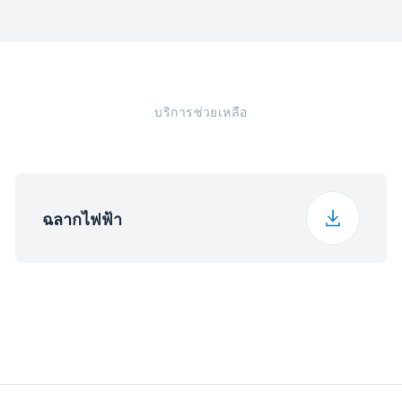
ระดับเสียงรบกวน
40 เดซิเบล
ตกลง
ประเภท Fitting Type
แบบ ตั้งพื้น
ความลึก
60 ซม.
เปิด
คลาสอุณหภูมิ
T
ลักษณะด้ามจับ
Asean Flush Handle
น้ำหนัก
47 กก.
(Black)
บริการช่วยเหลือ
โวลต์
220 - 240 V
ความสูง (บรรจุภัณฑ์)
173 ซม.
สี
สีเทา
Frequency
50 Hz
ความกว้าง (บรรจุ
57.5 ซม.
ฉลากไฟฟ้า
ภัณฑ์)
ความลึก (บรรจุภัณฑ์)
63 ซม.
น้ำหนัก (บรรจุภัณฑ์)
50 กก.