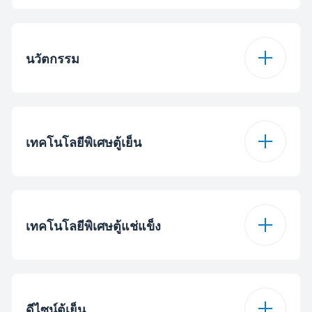
ขนาดความจุทั้งหมด
271 L
(Gross)
นวัตกรรม
ความจุสุทธิ
255 L
โหลดพักร้อน
ตกลง
เทคโนโลยีพิเศษตู้เย็น
ความจุช่องแช่เย็น
187 ล.
ความจุช่องแช่แข็ง
68 ล.
ชั้นวางในช่องแช่เย็น
กระจก
เทคโนโลยีพิเศษตู้แช่แข็ง
ระบบกรอกกลิ่น
ตกลง
ระบบทำน้ำแข็ง
ระบบทำน้ำแข็งบิด
CoolRoom
ตกลง
หมุน
ดีไซน์ตู้เย็น