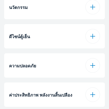
ตกลง
Side Opening - Right
Ignition
with Fan
Right Main Cavity
นวัตกรรม
จำนวนถาด
2
ระบบความปลอดภัย
ความร้อนด้านล่าง
ตกลง
Energy Efficiency
ตกลง
Gas Safety Device
ถาดลึก
1
A
Class (Main-right
ประเภทย่าง
ระบบย่าง
Cavity)
ดีไซน์ตู้เย็น
ด้านหน้าซ้าย
3 kW
จำนวนมาตรฐษน
ระบบย่างบน
ระบบย่าง
7
Wrie Racks
Right Main Cavity
79 L
Volume
ประเภทไฟส่องสว่าง
ไฟฮาโลเจน
หลัง - โซนซ้าย
2 kW
พัดลม
ตกลง
จำนวนชั้นวางถาด
2
ความปลอดภัย
Heat Source - Right
อิเล็คทริค
หน้าจอแสดงผล
จอ LED
Front-right Zone
1 kW
Main Cavity
จำนวนถาดเซ็ตถาด
1
ล๊อกหน้าจอการใช้งาน
ตกลง
เล็ก
Removable Door
Rear-right Zone
2 kW
ตกลง
ค่าประสิทธิภาพ พลังงานสิ้นเปลือง
Glass