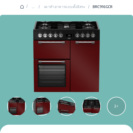
/
...
/
เตาทำอาหารแบบตั้งอิสระ
/
BRC916GCR
2