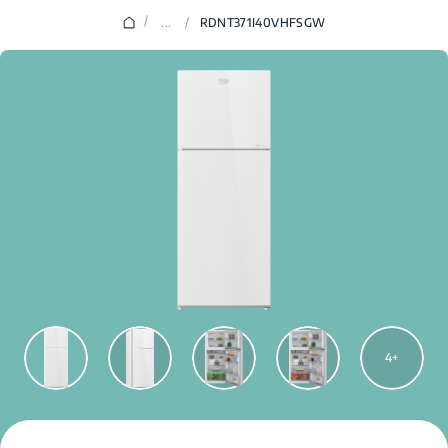
/
...
/
RDNT371I40VHFSGW
4