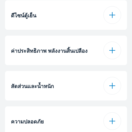
ระบบเร่งความเย็น
ตกลง
ระบบกรอกกลิ่น
ตกลง
ดีไซน์ตู้เย็น
ระบบทำน้ำแข็ง
ระบบทำน้ำแข็งบิด
CoolRoom
ตกลง
หมุน
LED Illumination
ตกลง
ค่าประสิทธิภาพ พลังงานสิ้นเปลือง
ระบบเร่งความเย็น
ตกลง
Daily Ice-making
4 กก.
Capacity (กก./วัน)
ตำแหน่งช่องแช่แข็ง
ช่องแช่แข็งด้านบน
จำนวนช่องแช่ผัก
1
ระดับการใช้พลังงาน
5*****
Daily Freezing
ระบบ Display
Electronic display
4.5 กก.
สัดส่วนและน้ำหนัก
Capacity (กก./วัน)
Inside Body (Tact)
ชั้นวางไข่
12
ค่าไฟต่อปีที่อุณหภูมิ
375
32 องศา
หน้าจอแสดงผล
แอล อี ดี
ความสูง
160 ซม.
ความปลอดภัย
ค่าไฟต่อปีที่อุณหภูมิ
1 กิโลวัตต์/วัน
32 องศา
ประเภทการควบคุม
Electronic
ความกว้าง
66 ซม.