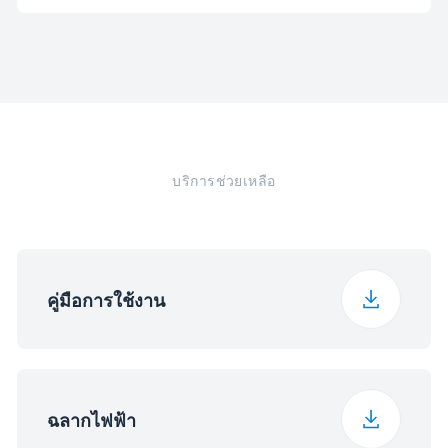
สัญญาณเตือนประตู
ระดับเสียงรบกวน
39 เดซิเบล
ตกลง
ประเภท Fitting Type
แบบ ตั้งพื้น
ความลึก
70 ซม.
เปิด
คลาสอุณหภูมิ
T
ลักษณะด้ามจับ
เรียบ
น้ำหนัก
56 กก.
บริการช่วยเหลือ
โวลต์
220 - 240 V
สี
กระจกขาว
ความสูง (บรรจุภัณฑ์)
169.3 ซม.
Frequency
50 Hz
ความกว้าง (บรรจุ
70 ซม.
คู่มือการใช้งาน
ภัณฑ์)
ความลึก (บรรจุภัณฑ์)
75.5 ซม.
ฉลากไฟฟ้า
น้ำหนัก (บรรจุภัณฑ์)
62 กก.