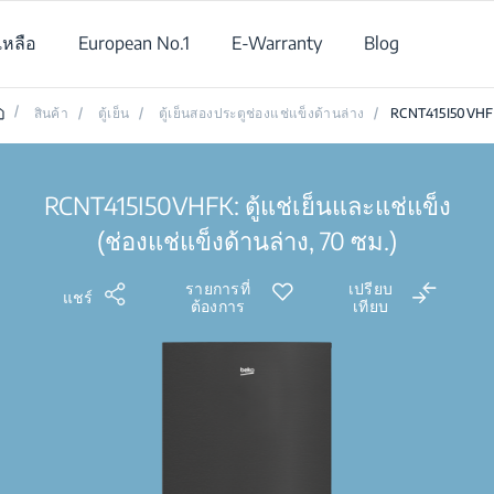
เหลือ
European No.1
E-Warranty
Blog
/
สินค้า
/
ตู้เย็น
/
ตู้เย็นสองประตูช่องแช่แข็งด้านล่าง
/
RCNT415I50VH
RCNT415I50VHFK: ตู้แช่เย็นและแช่แข็ง
(ช่องแช่แข็งด้านล่าง, 70 ซม.)
รายการที่
เปรียบ
แชร์
ต้องการ
เทียบ