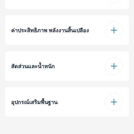
restart อัตโนมัติ
ตกลง
ระดับเสียงแอร์ตัวนอก
59 เดซิเบล
ลดความชื้น
ตกลง
ค่าประสิทธิภาพ พลังงานสิ้นเปลือง
ระดับเสียงแอร์ตัวใน
40 เดซิเบล
ปรับอุณหภูมิอัตโนมัติ
ตกลง
(ต่ำ)
การไฟลเวียนอากาศ
1190 ม³/ชม.
สัดส่วนและน้ำหนัก
Sleep Mode
ตกลง
ระบบกำจัดความชื้น
2.8 ล./ชม.
Timer
24 ชั่วโมง
ความสูง แอร์ตัวใน
33.7 ซม.
Seasonal Energy
อุปกรณ์เสริมพื้นฐาน
5
Efficiency Class
โปรแกรม Defrosting
ตกลง
(Cooling)
ความกว้าง แอร์ตัวใน
108.2 ซม.
ขนาดสายไฟ
3*2.5 mm2
ระดับพัดลม
5
Seasonal Energy
ความลึก แอร์ตัวใน
23.4 ซม.