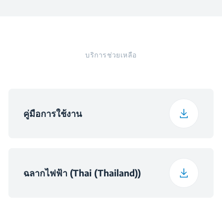
A+
Efficiency Class
(Heating)
ขนาดสายไฟแอร์ตัวใน
ปรับทิศทางแอร์ขึ้น
4*1.5 mm2
น้ำหนักแอร์ตัวใน
13.8 กก.
ตกลง
และตัวนอก
และ ลงอัตโนมัติ
Seasonal Energy
บริการช่วยเหลือ
18
Efficiency Cooling (W
ความสูง แอร์ภายนอก
ขนาดสายไฟ
68 ซม.
ตกลง
/ W)
โหมดประหยัดพลังงาน
ตกลง
สายไฟแอร์ตัวในและ
ความกว้าง แอร์
Climate Class
T1
Remote Control
แอล ซี ดี
89 ซม.
ตกลง
คู่มือการใช้งาน
ภายนอก
ตัวนอก
โวลต์
220 - 240 V
ประเภทไส้กรอง
ฟิวเตอร์ถอดล้างได้
ความลึก แอร์ภายนอก
32.5 ซม.
แบบพิเศษ
ฉลากไฟฟ้า (Thai (Thailand))
Frequency
50 Hz
น้ำหนักแอร์ตัวนอก
39.1 กก.
ความสูง แอร์ตัวใน
41.5 ซม.