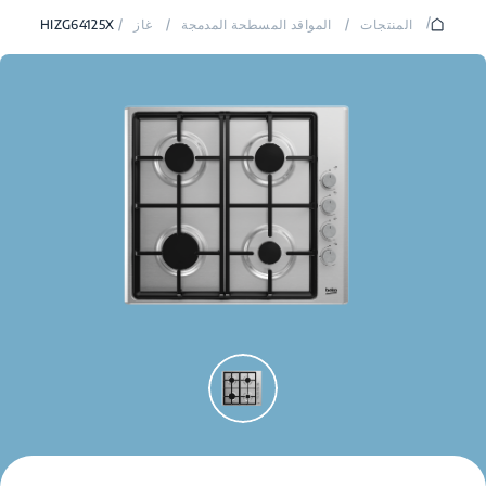
/
المنتجات
/
المواقد المسطحة المدمجة
/
غاز
/
HIZG64125X