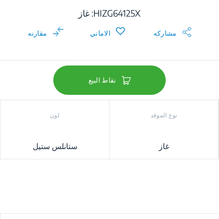
HIZG64125X: غاز
مشاركه
الاماني
مقارنه
نقاط البيع
نوع الموقد
لون
غاز
ستانلس ستيل