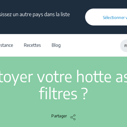
ssez un autre pays dans la liste
Comment nettoyer votre hotte aspirante et ses filtres ?
Sélectionner 
e d'aide
/
Hotte
/
Nettoyage
/
Article
/
Comment nettoyer votre hotte
istance
Recettes
Blog
F
2 min de lecture
yer votre hotte as
filtres ?
Partager