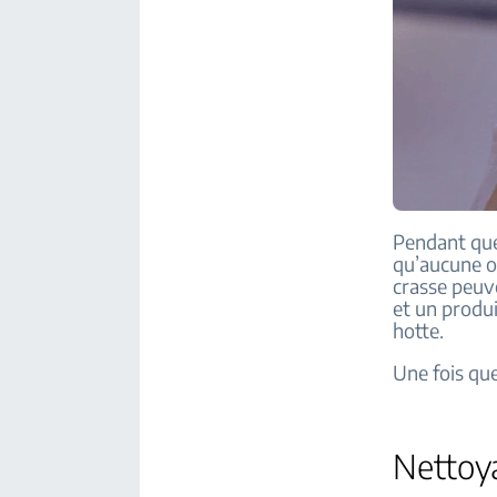
Pendant que
qu’aucune ob
crasse peuve
et un produi
hotte.
Une fois que
Nettoya