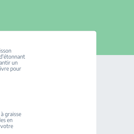
uisson
 d'étonnant
antir un
uivre pour
 à graisse
les en
e votre