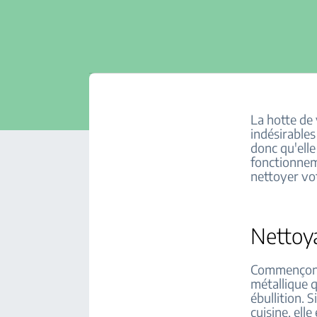
La hotte de 
indésirables
donc qu'elle
fonctionnem
nettoyer vot
Nettoya
Commençons p
métallique q
ébullition. 
cuisine, ell