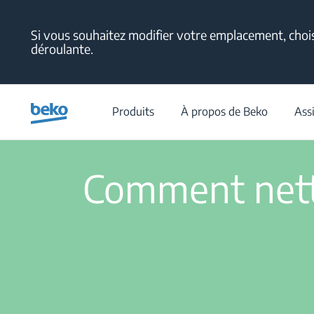
Main content starts here
Si vous souhaitez modifier votre emplacement, choisi
déroulante.
/
Assistance
/
Centr
Produits
À propos de Beko
Ass
Comment netto