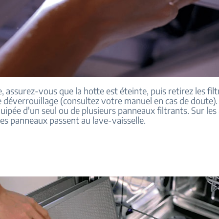
, assurez-vous que la hotte est éteinte, puis retirez les filtr
 déverrouillage (consultez votre manuel en cas de doute).
uipée d'un seul ou de plusieurs panneaux filtrants. Sur les
es panneaux passent au lave-vaisselle.