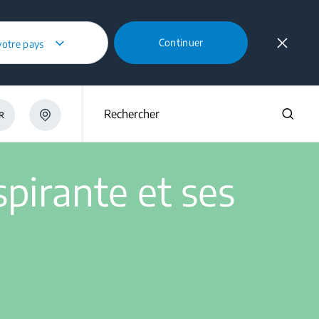
Continuer
votre pays
 aspirante et ses filtres ?
Rechercher
R
pirante et ses