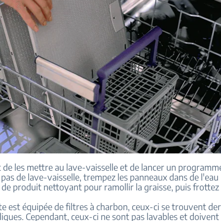
it de les mettre au lave-vaisselle et de lancer un programm
pas de lave-vaisselle, trempez les panneaux dans de l'eau 
de produit nettoyant pour ramollir la graisse, puis frottez 
te est équipée de filtres à charbon, ceux-ci se trouvent der
lliques. Cependant, ceux-ci ne sont pas lavables et doivent