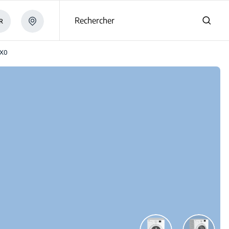
Rechercher
R
 X0