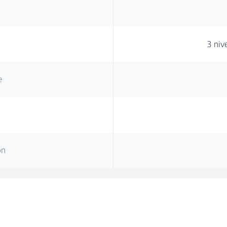
3 ni
e
on