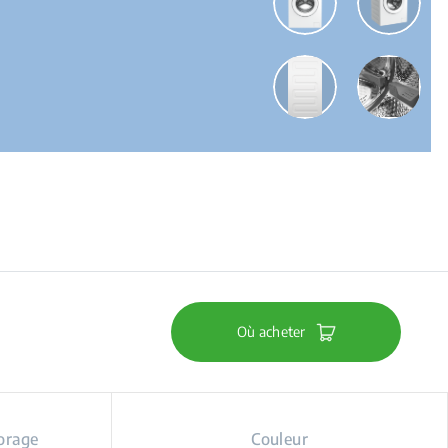
Où acheter
orage
Couleur