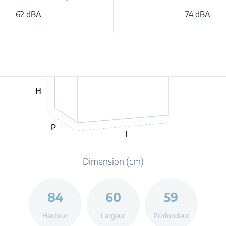
62 dBA
74 dBA
H
P
l
Dimension (cm)
84
60
59
Hauteur
Largeur
Profondeur