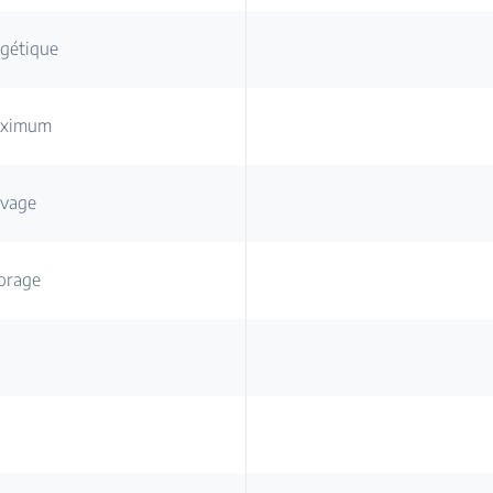
rgétique
maximum
avage
orage