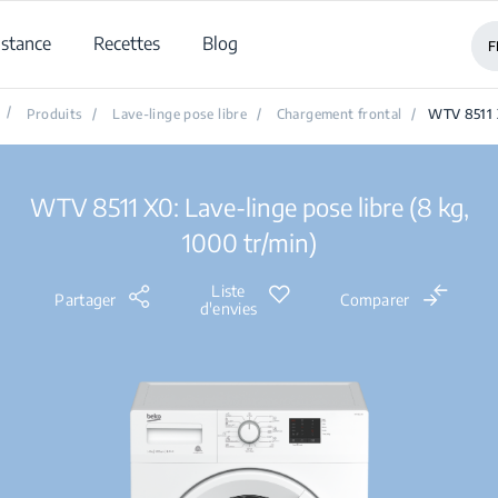
istance
Recettes
Blog
F
/
Produits
/
Lave-linge pose libre
/
Chargement frontal
/
WTV 8511
WTV 8511 X0: Lave-linge pose libre (8 kg,
1000 tr/min)
Liste
Partager
Comparer
d'envies