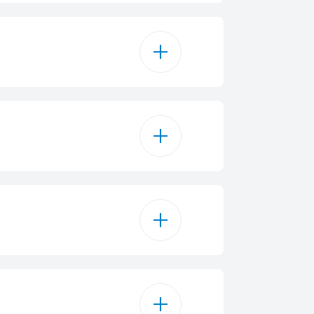
15
Coton 20°
Coton 40°
ton Eco 40°
ton Eco 60°
0° avec Prélavage
8 kg
LED