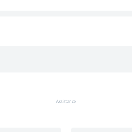
rgétique
maximum
our
Esso
avage
t
Nett
orage
dement
Do
 annuelle
nti-balourd)
Assistance
llage
Syn
nnuelle
ement automatique de la
 selon la charge
lage
Syn