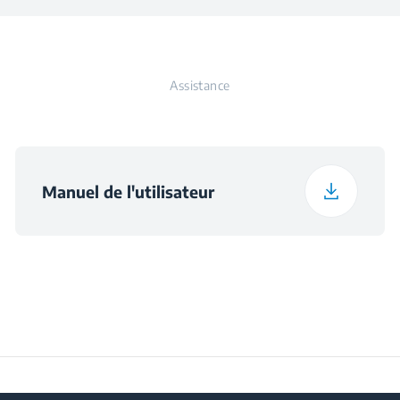
Classe climatique
N
Verrouillage de porte
Poids
14 kg
Tension
230 V
Assistance
Hauteur avec
66 cm
emballage
Fréquence
50 Hz
Largeur avec
Manuel de l'utilisateur
48.5 cm
emballage
Profondeur avec
43.2 cm
emballage
Poids avec emballage
15.5 kg