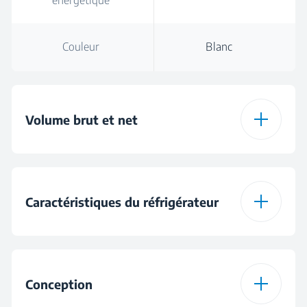
énergétique
Couleur
Blanc
Volume brut et net
Volume brut total
38
Caractéristiques du réfrigérateur
Total Net Volume
33 L
Type de plateau de
Métal
cabinet
Conception