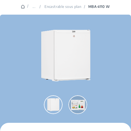
/
...
/
Encastrable sous plan
/
MBA 4110 W