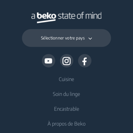
Sélectionner votre pays
Cuisine
Soin du linge
Froid
Encastrable
Réfrigérateur
Lave-linge
À propos de Beko
Congélateur
Lave-linge pose libre
Froid