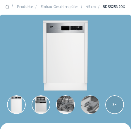
/
Produkte
/
Einbau-Geschirrspüler
/
45 cm
/
BDSS25N20X
3