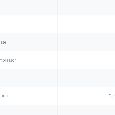
asse
mpressor
ition
Gef