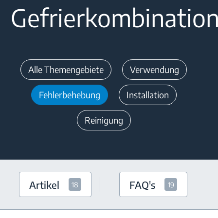
Gefrierkombinatio
Alle Themengebiete
Verwendung
Fehlerbehebung
Installation
Reinigung
Artikel
FAQ's
18
19