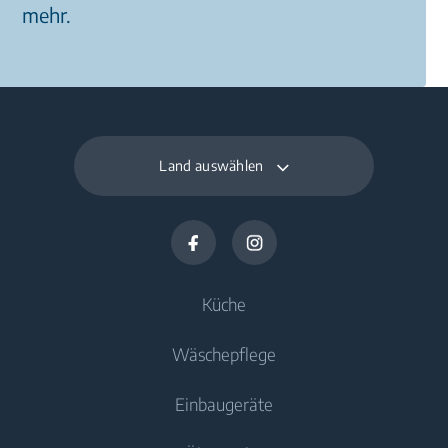
mehr.
Land auswählen
Küche
Wäschepflege
Kühlen und Gefrieren
Einbaugeräte
Kühlschränke
Waschmaschinen