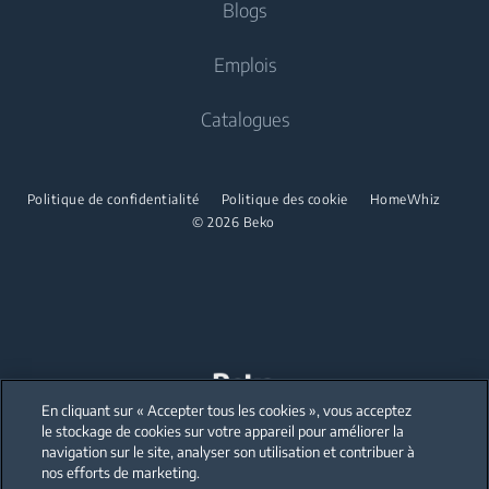
Blogs
Réfrigérateurs congélateurs intégrés
Partenariats
Cuisson
Sèche-linge
Cuisson
Emplois
Beko Professional
Fours encastrés
Cuisinières pose libre
Catalogues
Micro-ondes encastrés
Fours encastrés
Tables de cuisson encastrées
Micro-ondes encastrés
Politique de confidentialité
Politique des cookie
HomeWhiz
Hottes encastrées
© 2026 Beko
Micro-ondes pose libre
Lave-vaisselle
Tables de cuisson encastrées
Lave-vaisselle intégrés
Hottes encastrées
Lave-vaisselle
Lave-vaisselle pose libre
En cliquant sur « Accepter tous les cookies », vous acceptez
Our parent company, Beko has 55,000 employees throughout the world
with its global operations through its subsidiaries in 57 countries and 45
le stockage de cookies sur votre appareil pour améliorer la
production facilities in 13 countries
Lave-vaisselle intégrés
navigation sur le site, analyser son utilisation et contribuer à
(i.e. Türkiye, UK, Italy, Romania, Slovakia, Poland, South Africa, Russia,
Pakistan, India, Bangladesh, Thailand and China).
nos efforts de marketing.