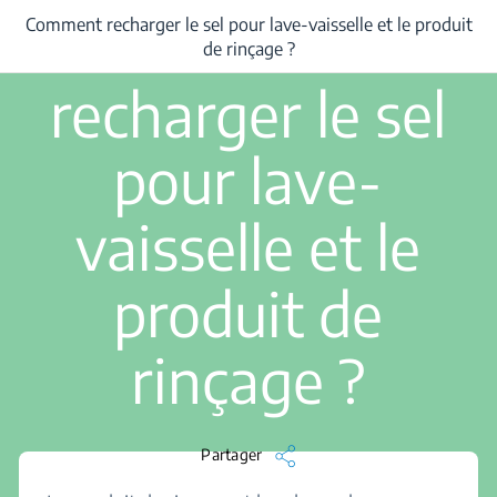
2 min de lecture
Comment
Comment recharger le sel pour lave-vaisselle et le produit
/
...
/
Comment recharger le sel pour lave-vaisselle et le produit de rinça
de rinçage ?
recharger le sel
pour lave-
vaisselle et le
produit de
rinçage ?
Partager