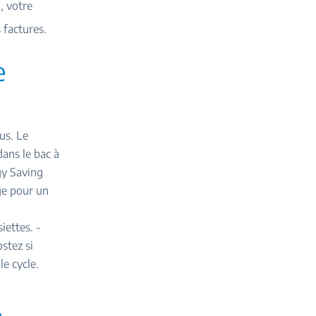
, votre
 factures.
e
us. Le
dans le bac à
gy Saving
ge pour un
iettes. -
stez si
le cycle.