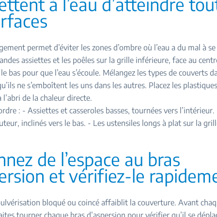
ttent à l’eau d’atteindre tou
urfaces
ement permet d’éviter les zones d’ombre où l’eau a du mal à se
andes assiettes et les poêles sur la grille inférieure, face au centr
s le bas pour que l’eau s’écoule. Mélangez les types de couverts d
u’ils ne s’emboîtent les uns dans les autres. Placez les plastiques 
 l’abri de la chaleur directe.
rdre : - Assiettes et casseroles basses, tournées vers l’intérieur. 
teur, inclinés vers le bas. - Les ustensiles longs à plat sur la gril
nnez de l’espace au bras
ersion et vérifiez-le rapidem
ulvérisation bloqué ou coincé affaiblit la couverture. Avant cha
faites tourner chaque bras d’aspersion pour vérifier qu’il se dépla