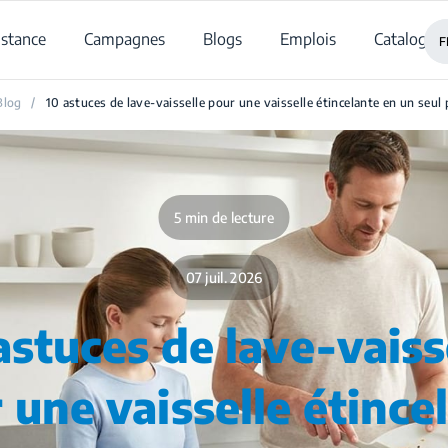
istance
Campagnes
Blogs
Emplois
Catalogue
F
Blog
/
10 astuces de lave-vaisselle pour une vaisselle étincelante en un seul
5 min de lecture
07 juil. 2026
astuces de lave-vaiss
 une vaisselle étince