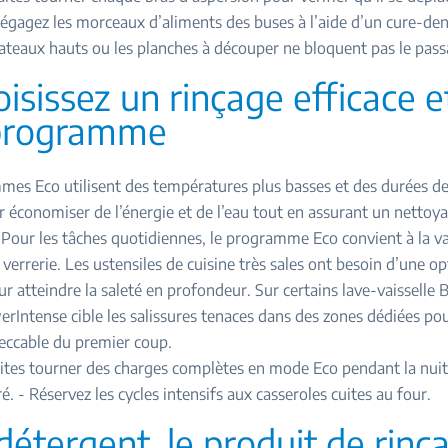
égagez les morceaux d’aliments des buses à l’aide d’un cure-dent
lateaux hauts ou les planches à découper ne bloquent pas le pass
oisissez un rinçage efficace e
programme
es Eco utilisent des températures plus basses et des durées de
 économiser de l’énergie et de l’eau tout en assurant un nettoy
Pour les tâches quotidiennes, le programme Eco convient à la va
 verrerie. Les ustensiles de cuisine très sales ont besoin d’une op
ur atteindre la saleté en profondeur. Sur certains lave-vaisselle B
rIntense cible les salissures tenaces dans des zones dédiées po
eccable du premier coup.
aites tourner des charges complètes en mode Eco pendant la nuit
é. - Réservez les cycles intensifs aux casseroles cuites au four.
 détergent, le produit de rinç