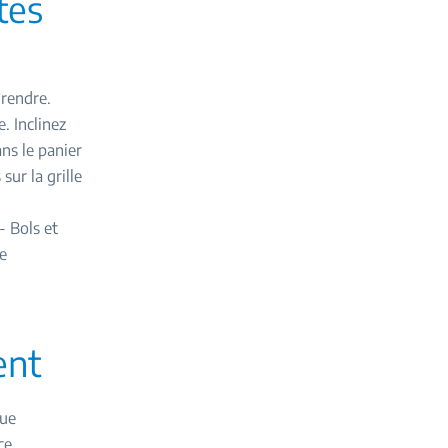
tes
 rendre.
e. Inclinez
ans le panier
sur la grille
- Bols et
le
ent
que
ce