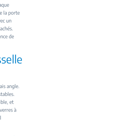
haque
e la porte
vec un
cachés.
ence de
selle
ais angle.
stables.
ble, et
verres à
l