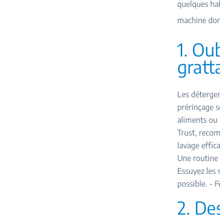
quelques hab
machine donn
1. Ou
gratt
Les déterge
prérinçage so
aliments ou 
Trust, recom
lavage effica
Une routine r
Essuyez les 
possible. - F
2. De