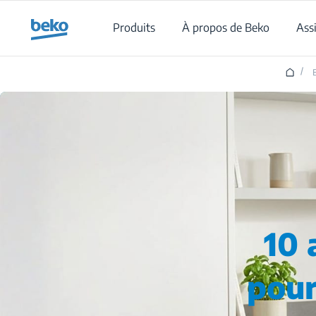
Main content starts here
Produits
À propos de Beko
Ass
/
10 
pour