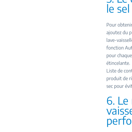
le sel
Pour obtenir 
ajoutez du p
lave-vaissel
fonction Aut
pour chaque 
étincelante.
Liste de con
produit de r
sec pour évi
6. Le
vaiss
perfo