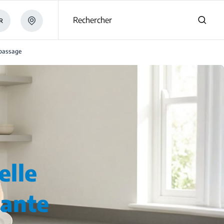
s
Rechercher
R
 passage
elle
lante