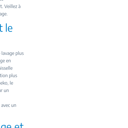
. Veillez à
age.
t le
 lavage plus
age en
isselle
tion plus
eko, le
ur un
 avec un
age et