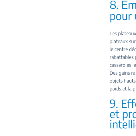
8. Em
pour 
Les plateaux
plateaux sur
le centre dé
rabattables 
casseroles l
Des gains rap
objets hauts 
poids et la p
9. Ef
et pr
intel