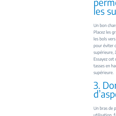
perme
les s
Un bon charg
Placez les gr
les bols ver
pour éviter q
supérieure, à
Essayez cet o
tasses en hau
supérieure.
3. Do
d’asp
Un bras de p
utilisation, 