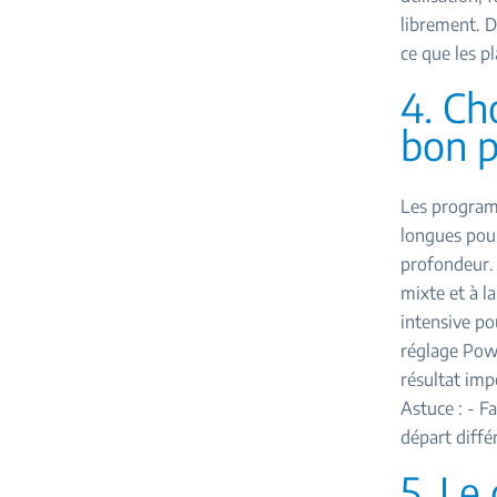
librement. D
ce que les p
4. Ch
bon 
Les programm
longues pour
profondeur. 
mixte et à la
intensive po
réglage Powe
résultat imp
Astuce : - F
départ différ
5. Le