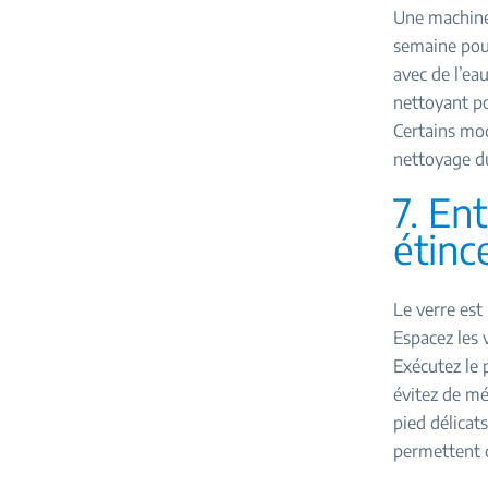
Une machine 
semaine pour 
avec de l’ea
nettoyant po
Certains mod
nettoyage du 
7. En
étinc
Le verre est 
Espacez les 
Exécutez le 
évitez de mé
pied délicat
permettent d