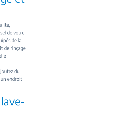
alité,
sel de votre
uipés de la
it de rinçage
lle
Ajoutez du
s un endroit
 lave-