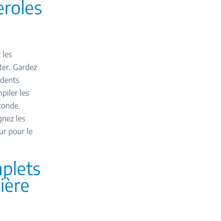
eroles
 les
ter. Gardez
 dents
piler les
conde.
gnez les
ur pour le
plets
ière