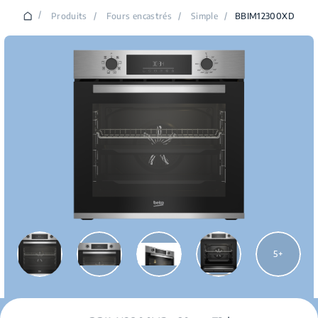
/
Produits
/
Fours encastrés
/
Simple
/
BBIM12300XD
5