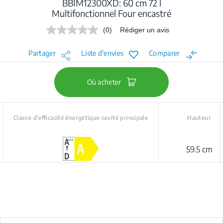
BBIM12300XD: 60 cm 72 l
Multifonctionnel Four encastré
(0)
Rédiger un avis
Aucune
valeur
de
Partager
Liste d'envies
Comparer
notation.
Lien
sur
la
Où acheter
même
page.
Classe d'efficacité énergétique cavité principale
Hauteur
59.5 cm