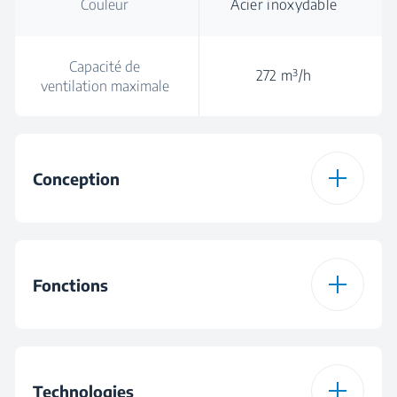
Couleur
Acier inoxydable
Capacité de
272 m³/h
ventilation maximale
Conception
Type de hotte
Standard
Fonctions
Couleur
Acier inoxydable
Nombre de niveaux
3
Commandes
Commande par
de puissance
Technologies