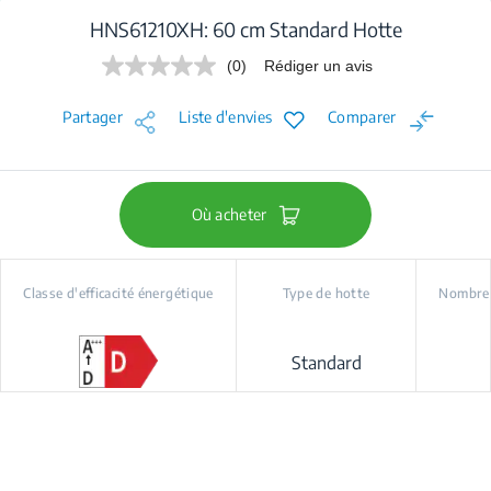
HNS61210XH: 60 cm Standard Hotte
(0)
Rédiger un avis
Aucune
valeur
de
Partager
Liste d'envies
Comparer
notation.
Lien
sur
la
même
page.
Où acheter
Classe d'efficacité énergétique
Type de hotte
Nombre 
Standard