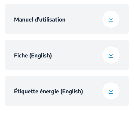
dialogue.
Consommation
Manuel d'utilisation
63.3 kWh
d'énergie annuelle
moyenne (kWh/an)
Tension
220 - 240 V
Fiche (English)
Fréquence
50 Hz
Étiquette énergie (English)