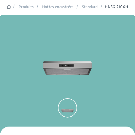
/
Produits
/
Hottes encastrées
/
Standard
/
HNS61210XH