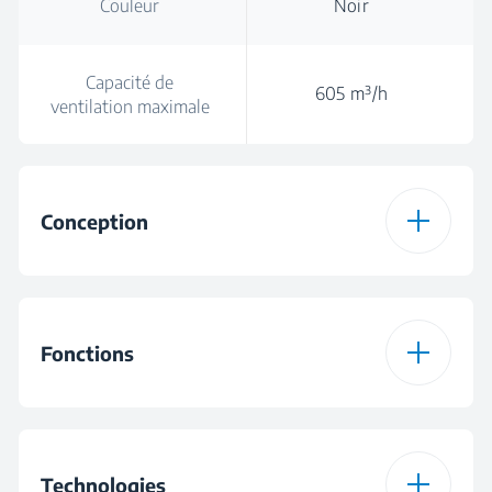
Couleur
Noir
Capacité de
605 m³/h
ventilation maximale
Conception
Type de hotte
Murale
Fonctions
Couleur
Noir
Nombre de niveaux
3
Commandes
Commande par
de puissance
Technologies