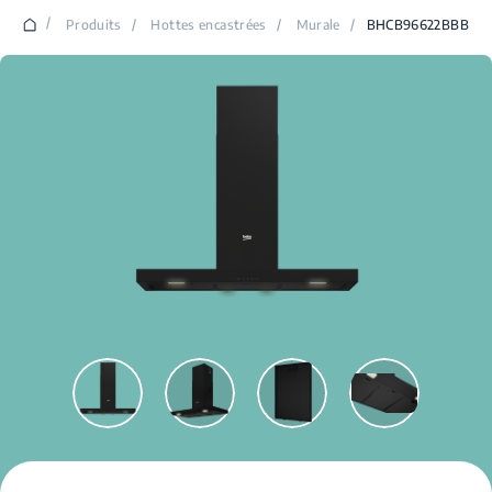
/
Produits
/
Hottes encastrées
/
Murale
/
BHCB96622BBB