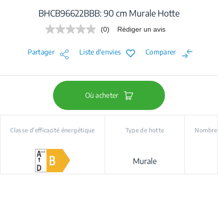
BHCB96622BBB: 90 cm Murale Hotte
(0)
Rédiger un avis
Aucune
valeur
de
Partager
Liste d'envies
Comparer
notation.
Lien
sur
la
même
page.
Où acheter
Classe d'efficacité énergétique
Type de hotte
Nombre 
Murale