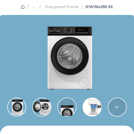
/
...
/
Chargement frontal
/
B1W9642BB BE
4