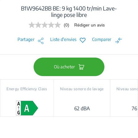
B1W9642BB BE: 9 kg 1400 tr/min Lave-
linge pose libre
(0)
Rédiger un avis
Aucune
valeur
de
Partager
Liste d'envies
Comparer
notation.
Lien
sur
la
même
page.
Où acheter
Energy Efficiency Class
Niveau sonore de lavage
Niveau sono
62 dBA
76