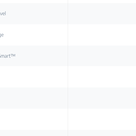
vel
ge
oSmart™