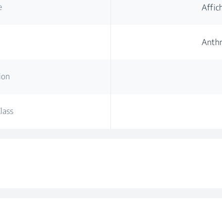
e
Affic
Anthr
ion
lass
mmes