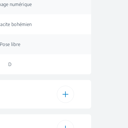
hage numérique
acite bohémien
Pose libre
D
15