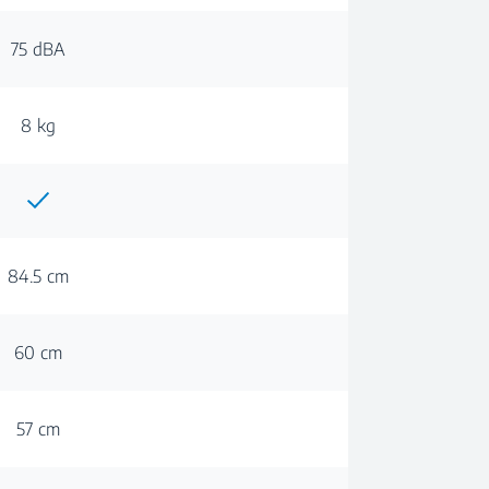
75 dBA
8 kg
84.5 cm
60 cm
57 cm