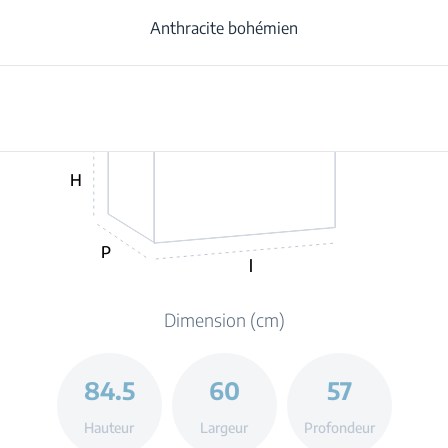
Anthracite bohémien
H
P
l
Dimension (cm)
84.5
60
57
Hauteur
Largeur
Profondeur