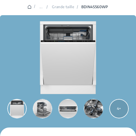
/
...
/
Grande taille
/
BDIN4S560WP
4