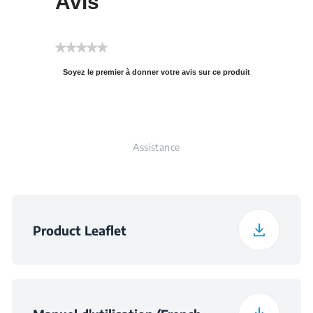
Avis
Fréquence
50 Hz
Poids emballé
42.1 kg
★★★★★
Noise Class
B
Aucune
Soyez le premier à donner votre avis sur ce produit
valeur
.
de
Cette
notation
action
entraînera
l'ouverture
Assistance
d'une
boîte
de
dialogue.
Product Leaflet