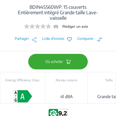
BDIN4S560WP: 15 couverts
Entièrement intégré Grande taille Lave-
vaisselle
(0)
Rédiger un avis
Aucune
valeur
de
Partager
Liste d'envies
Comparer
notation.
Lien
sur
la
même
page.
Où acheter
Energy Efficiency Class
Niveau sonore
Taille
41 dBA
Grande tai