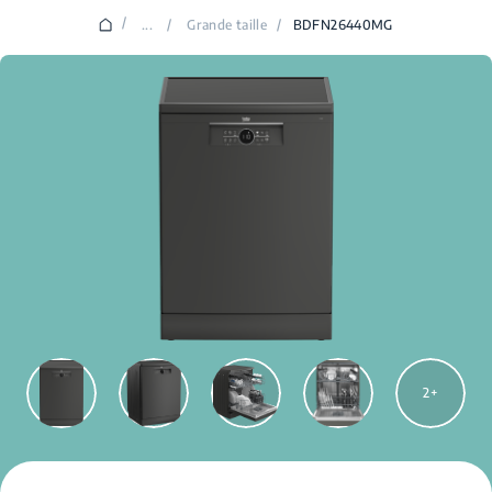
/
...
/
Grande taille
/
BDFN26440MG
2