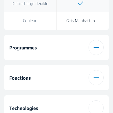
Demi-charge flexible
Couleur
Gris Manhattan
Programmes
Nombre de
6
programmes
Fonctions
Programme 1
Programme intensif
70 °C
Fonction 1
Hygiene Intense
Technologies