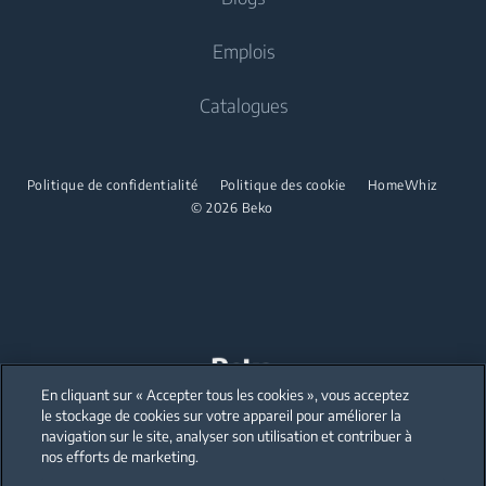
Partenariats
Cuisson
Sèche-linge
Cuisson
Emplois
Beko Professional
Fours encastrés
Cuisinières pose libre
Catalogues
Micro-ondes encastrés
Fours encastrés
Tables de cuisson encastrées
Micro-ondes encastrés
Politique de confidentialité
Politique des cookie
HomeWhiz
Hottes encastrées
© 2026 Beko
Micro-ondes pose libre
Lave-vaisselle
Tables de cuisson encastrées
Lave-vaisselle intégrés
Hottes encastrées
Lave-vaisselle
Lave-vaisselle pose libre
En cliquant sur « Accepter tous les cookies », vous acceptez
Our parent company, Beko has 55,000 employees throughout the world
with its global operations through its subsidiaries in 57 countries and 45
le stockage de cookies sur votre appareil pour améliorer la
production facilities in 13 countries
Lave-vaisselle intégrés
navigation sur le site, analyser son utilisation et contribuer à
(i.e. Türkiye, UK, Italy, Romania, Slovakia, Poland, South Africa, Russia,
Pakistan, India, Bangladesh, Thailand and China).
nos efforts de marketing.