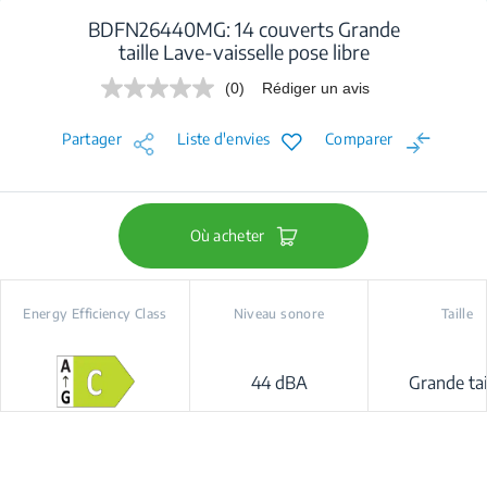
BDFN26440MG: 14 couverts Grande
taille Lave-vaisselle pose libre
(0)
Rédiger un avis
Aucune
valeur
de
Partager
Liste d'envies
Comparer
notation.
Lien
sur
la
même
page.
Où acheter
Energy Efficiency Class
Niveau sonore
Taille
44 dBA
Grande tai