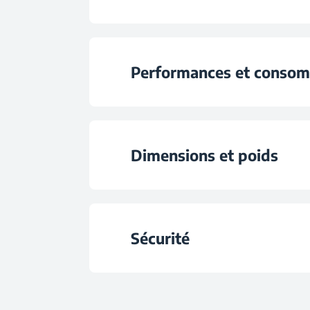
Programme 6
Nombre de supports pour assiettes repli
Système de séch
Sous-programme
Couleur
Type de panier à co
Performances et conso
Matériau du tamb
Support tasses
Couverts
Type d'affichag
Dimensions et poids
Nombre de supports po
Energy Efficiency C
Système de commande Dir
Accessoires
Hauteur
Energy Consumption (k
Sécurité
Conception bras de 
Largeur
Consommation d'eau pa
Ouverture automatique d
Sécurité enfan