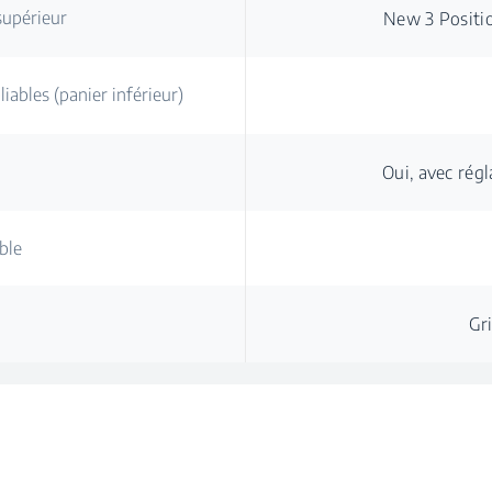
supérieur
New 3 Positi
ables (panier inférieur)
Oui, avec rég
ble
Gr