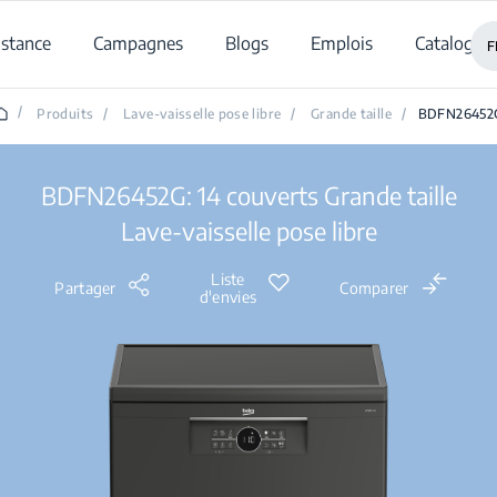
istance
Campagnes
Blogs
Emplois
Catalogue
F
/
Produits
/
Lave-vaisselle pose libre
/
Grande taille
/
BDFN26452
BDFN26452G: 14 couverts Grande taille
Lave-vaisselle pose libre
Liste
Partager
Comparer
d'envies