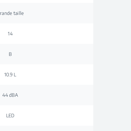
rande taille
14
B
10.9 L
44 dBA
LED