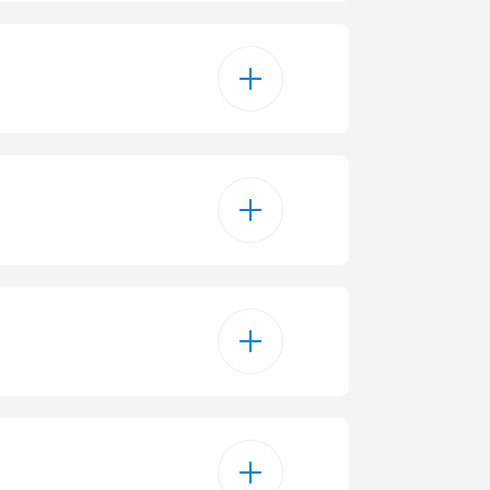
6
me intensif 70 °C
Hygiene
amme Eco 50 °C
teamGloss®
me Délicats 40 °C
TimeDelay
me Clean & Shine™
lage manuel jusqu'à 24 h
emi-charge
me Quick & Shine®
on Loaded Adjustable_L
Tablette
Key Lock