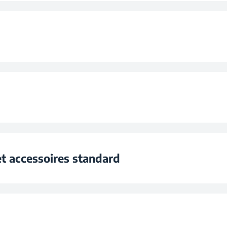
mmes
Program
Progr
S
Program
ble
t accessoires standard
Program
Oui, avec rég
D
Program
supérieur
New 3 Positi
te
 1