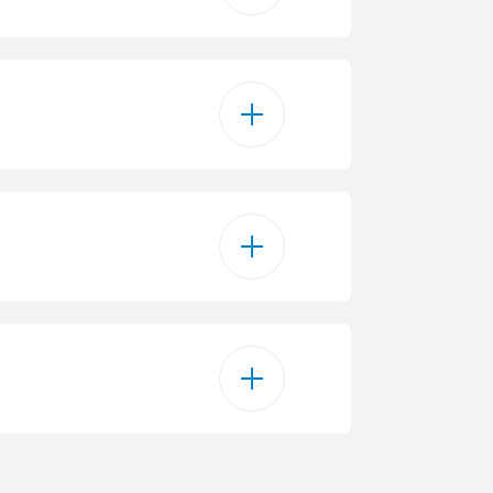
i-programme
4
Statique
SelfDry
is Manhattan
couverts coulissant
en acier inoxydable
14
LED
2
B
B7D - AC
nife Accessory
85 cm
0.645 kWh
e lavage robuste
59.8 cm
10.9 L