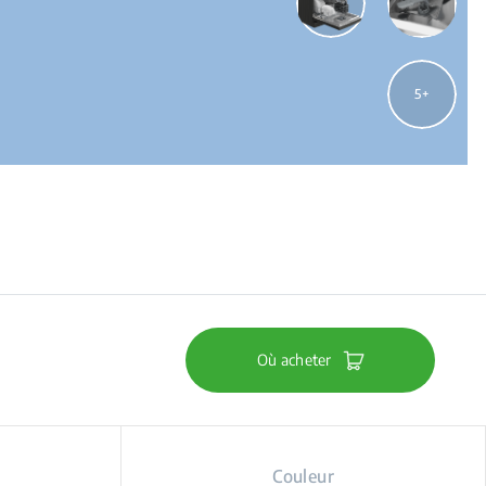
5
Où acheter
Couleur