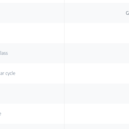
G
lass
r cycle
e