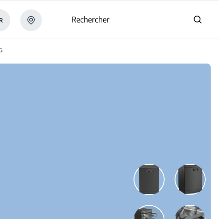
s
Rechercher
R
G