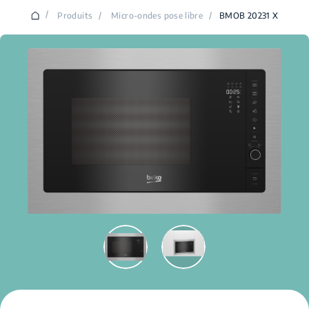
/
Produits
/
Micro-ondes pose libre
/
BMOB 20231 X