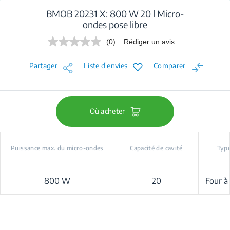
BMOB 20231 X: 800 W 20 l Micro-
ondes pose libre
(0)
Rédiger un avis
Aucune
valeur
de
Partager
Liste d'envies
Comparer
notation.
Lien
sur
la
même
page.
Où acheter
Puissance max. du micro-ondes
Capacité de cavité
Type
800 W
20
Four à