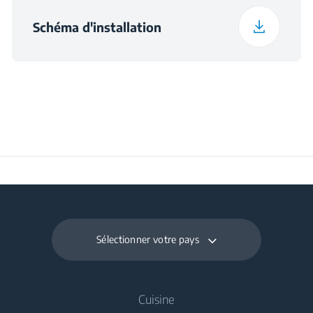
Frozen Food Storage
44 L
Schéma d'installation
Volume (l)
Daily Freezing
2.1 kg
Capacity (kg/day)
Sélectionner votre pays
Cuisine