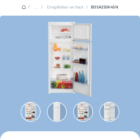
/
...
/
Congélateur en haut
/
BDSA250K4SN