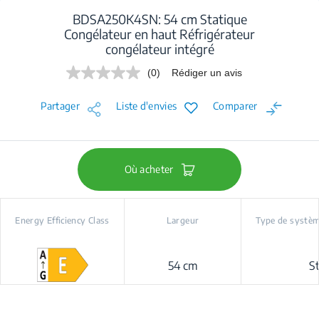
BDSA250K4SN: 54 cm Statique
Congélateur en haut Réfrigérateur
congélateur intégré
(0)
Rédiger un avis
Aucune
valeur
de
Partager
Liste d'envies
Comparer
notation.
Lien
sur
la
même
page.
Où acheter
Energy Efficiency Class
Largeur
Type de systèm
54 cm
S