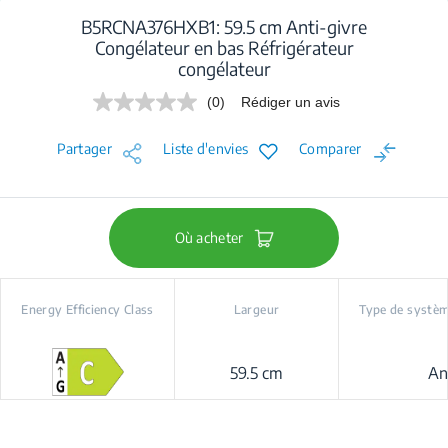
B5RCNA376HXB1: 59.5 cm Anti-givre
Congélateur en bas Réfrigérateur
congélateur
(0)
Rédiger un avis
Aucune
valeur
de
Partager
Liste d'envies
Comparer
notation.
Lien
sur
la
même
page.
Où acheter
Energy Efficiency Class
Largeur
Type de systèm
59.5 cm
An