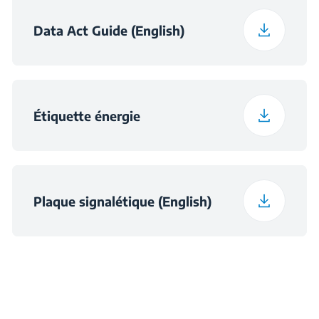
Total Fresh Food &
Data Act Guide (English)
252 L
Chill Compartment
Volume (l)
Frozen Food Storage
118 L
Étiquette énergie
Volume (l)
Daily Freezing
5.4 kg
Capacity (kg/day)
Plaque signalétique (English)