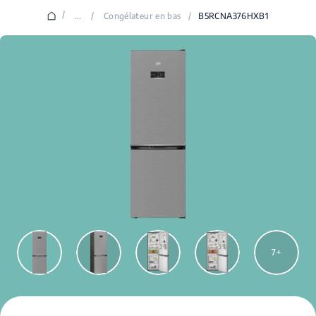
/
...
/
Congélateur en bas
/
B5RCNA376HXB1
7