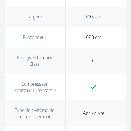
Largeur
59.5 cm
Profondeur
67.3 cm
Energy Efficiency
C
Class
Compresseur
inverseur ProSmart™
Type de système de
Anti-givre
refroidissement