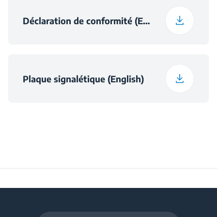
Frozen Food Storage
150 L
Déclaration de conformité (English)
Volume (l)
Daily Freezing
7.8 kg
Capacity (kg/day)
Plaque signalétique (English)