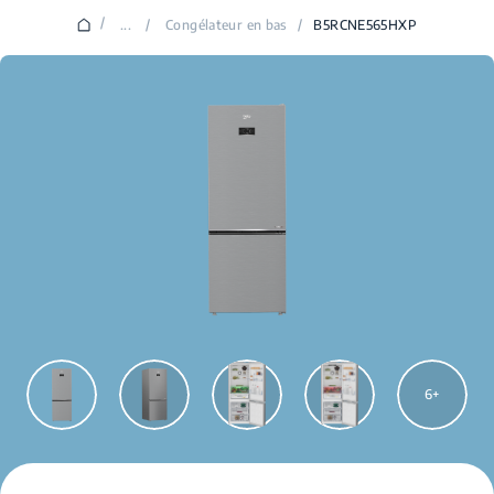
/
...
/
Congélateur en bas
/
B5RCNE565HXP
6