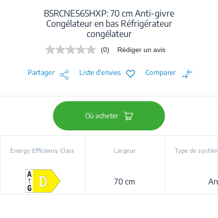
B5RCNE565HXP: 70 cm Anti-givre
Congélateur en bas Réfrigérateur
congélateur
(0)
Rédiger un avis
Aucune
valeur
de
Partager
Liste d'envies
Comparer
notation.
Lien
sur
la
même
page.
Où acheter
Energy Efficiency Class
Largeur
Type de systèm
70 cm
An